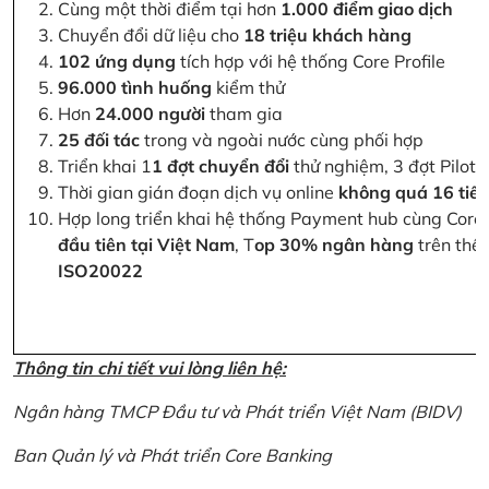
Cùng một thời điểm tại hơn
1.000 điểm giao dịch
Chuyển đổi dữ liệu cho
18 triệu khách hàng
102 ứng dụng
tích hợp với hệ thống Core Profile
96.000 tình huống
kiểm thử
Hơn
24.000 người
tham gia
25 đối tác
trong và ngoài nước cùng phối hợp
Triển khai 1
1 đợt chuyển đổi
thử nghiệm, 3 đợt Pilot 
Thời gian gián đoạn dịch vụ online
không quá 16 tiế
Hợp long triển khai hệ thống Payment hub cùng Core 
đầu tiên tại Việt Nam
, T
op 30% ngân hàng
trên thế 
ISO20022
Thông tin chi tiết vui lòng liên hệ:
Ngân hàng TMCP Đầu tư và Phát triển Việt Nam (BIDV)
Ban Quản lý và Phát triển Core Banking