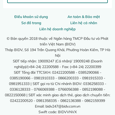
Điều khoản sử dụng
An toàn & Bảo mật
Sơ đồ trang
Liên hệ cá nhân
Liên hệ doanh nghiệp
© Bản quyền 2018 thuộc về Ngân hàng TMCP Đầu tư và Phát
triển Việt Nam (BIDV)
Tháp BIDV, Số 194 Trần Quang Khải, Phường Hoàn Kiếm, TP Hà
Nội
SĐT tiếp nhận: 19009247 (Cá nhân)/ 19009248 (Doanh
nghiệp)/(+84-24) 22200588 - Fax: (+84-24) 22200399
SĐT Tổng đài TTCSKH: 02422200588 - 0385290066 -
0385190066 - 0981910333 - 0866200333 - 0981915333 -
0981951333 | SĐT gọi ra từ Chi nhánh BIDV: 0336258333 -
0336128333 - 0766069388 - 0766056388 - 0852198088 -
0822150068 | SĐT xác minh giao dịch thẻ, giao dịch chuyển tiền:
02422200520 - 0981358335 - 0862136388 - 0862159399
Email:
bidv247@bidv.com.vn
Swift code: BIDVVNVX