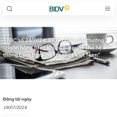
TTBC số 24/2024: BIDV nhận giải thưởng
“Ngân hàng triển khai công nghệ cho hệ
thống Core Banking tốt nhất Việt Nam”
Đăng tải ngày
19/07/2024