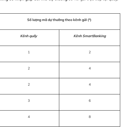
Số lượng mã dự thưởng theo kênh gửi (*)
Kênh quầy
Kênh SmartBanking
1
2
2
4
2
4
3
6
4
8