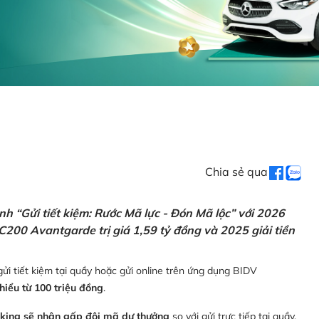
Chia sẻ qua
h “Gửi tiết kiệm: Rước Mã lực - Đón Mã lộc” với 2026
C200 Avantgarde trị giá 1,59 tỷ đồng và 2025 giải tiền
ửi tiết kiệm tại quầy hoặc gửi online trên ứng dụng BIDV
thiểu từ 100 triệu đồng
.
nking sẽ nhận gấp đôi mã dự thưởng
so với gửi trực tiếp tại quầy,