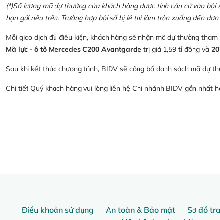
(*)Số lượng mã dự thưởng của khách hàng được tính căn cứ vào bội số 
hạn gửi nêu trên. Trường hợp bội số bị lẻ thì làm tròn xuống đến đơn 
Mỗi giao dịch đủ điều kiện, khách hàng sẽ nhận mã dự thưởng tham
Mã lực - ô tô Mercedes C200 Avantgarde
trị giá 1,59 tỉ đồng và
20
Sau khi kết thúc chương trình, BIDV sẽ công bố danh sách mã dự th
Chi tiết Quý khách hàng vui lòng liên hệ Chi nhánh BIDV gần nhất 
Điều khoản sử dụng
An toàn & Bảo mật
Sơ đồ tr