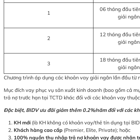
06 tháng đầu tiên
1
giải ngân
12 tháng đầu tiên
2
giải ngân
18 tháng đầu tiên
3
giải ngân
Chương trình áp dụng các khoản vay giải ngân lần đầu từ
Mục đích vay phục vụ sản xuất kinh doanh (bao gồm cả mục
trả nợ trước hạn tại TCTD khác đối với các khoản vay thuộc
Đặc biệt, BIDV ưu đãi giảm thêm 0.2%/năm đối với các kh
KH mới
(là KH không có khoản vay/thẻ tín dụng tại BI
Khách hàng cao cấp
(Premier, Elite, Private); hoặc
100% nguồn thu nhập trả nợ khoản vay được nhận tr