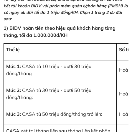
kết tài khoản BIDV với phần mềm quản lý/bán hàng (PMBH) là
có ngay ưu đãi tối đa 1 triệu đồng/KH. Chọn 1 trong 2 ưu đãi
sau:
1) BIDV hoàn tiền theo hiệu quả khách hàng từng
tháng, tối đa 1.000.000đ/KH
Thể lệ
Số ti
Mức 1:
CASA từ 10 triệu - dưới 30 triệu
Hoàn 
đồng/tháng
Mức 2:
CASA từ 30 triệu - dưới 50 triệu
Hoàn 
đồng/tháng:
Mức 3:
CASA từ 50 triệu đồng/tháng trở lên:
Hoàn 
CASA xét tại tháng liền sau tháng liên kết phần