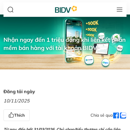
Nhận ngay đến 1 triệu đồng khi liên kết phần
mềm bán hàng với tài khoản BIDV
Đăng tải ngày
10/11/2025
Thích
Chia sẻ qua
Từ nay đến hết 31/03/2026, Chủ shop/tiểu thương chỉ cần liên