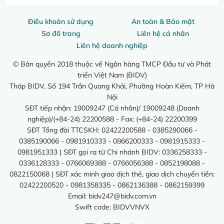
Điều khoản sử dụng
An toàn & Bảo mật
Sơ đồ trang
Liên hệ cá nhân
Liên hệ doanh nghiệp
© Bản quyền 2018 thuộc về Ngân hàng TMCP Đầu tư và Phát
triển Việt Nam (BIDV)
Tháp BIDV, Số 194 Trần Quang Khải, Phường Hoàn Kiếm, TP Hà
Nội
SĐT tiếp nhận: 19009247 (Cá nhân)/ 19009248 (Doanh
nghiệp)/(+84-24) 22200588 - Fax: (+84-24) 22200399
SĐT Tổng đài TTCSKH: 02422200588 - 0385290066 -
0385190066 - 0981910333 - 0866200333 - 0981915333 -
0981951333 | SĐT gọi ra từ Chi nhánh BIDV: 0336258333 -
0336128333 - 0766069388 - 0766056388 - 0852198088 -
0822150068 | SĐT xác minh giao dịch thẻ, giao dịch chuyển tiền:
02422200520 - 0981358335 - 0862136388 - 0862159399
Email:
bidv247@bidv.com.vn
Swift code: BIDVVNVX