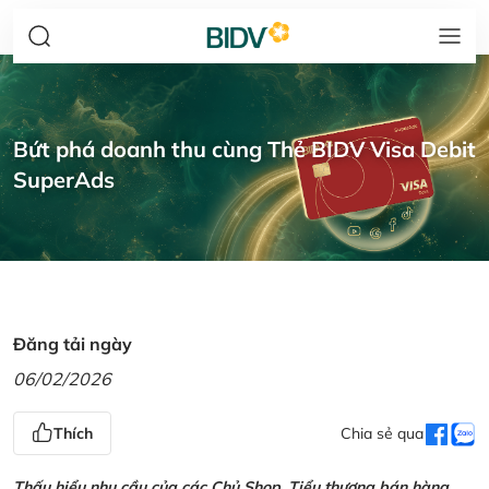
Bứt phá doanh thu cùng Thẻ BIDV Visa Debit
SuperAds
Đăng tải ngày
06/02/2026
Thích
Chia sẻ qua
Thấu hiểu nhu cầu của các Chủ Shop, Tiểu thương bán hàng