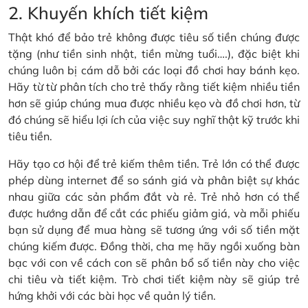
2. Khuyến khích tiết kiệm
Thật khó để bảo trẻ không được tiêu số tiền chúng được
tặng (như tiền sinh nhật, tiền mừng tuổi….), đặc biệt khi
chúng luôn bị cám dỗ bởi các loại đồ chơi hay bánh kẹo.
Hãy từ từ phân tích cho trẻ thấy rằng tiết kiệm nhiều tiền
hơn sẽ giúp chúng mua được nhiều kẹo và đồ chơi hơn, từ
đó chúng sẽ hiểu lợi ích của việc suy nghĩ thật kỹ trước khi
tiêu tiền.
Hãy tạo cơ hội để trẻ kiếm thêm tiền. Trẻ lớn có thể được
phép dùng internet để so sánh giá và phân biệt sự khác
nhau giữa các sản phẩm đắt và rẻ. Trẻ nhỏ hơn có thể
được hướng dẫn để cắt các phiếu giảm giá, và mỗi phiếu
bạn sử dụng để mua hàng sẽ tương ứng với số tiền mặt
chúng kiếm được. Đồng thời, cha mẹ hãy ngồi xuống bàn
bạc với con về cách con sẽ phân bổ số tiền này cho việc
chi tiêu và tiết kiệm. Trò chơi tiết kiệm này sẽ giúp trẻ
hứng khởi với các bài học về quản lý tiền.