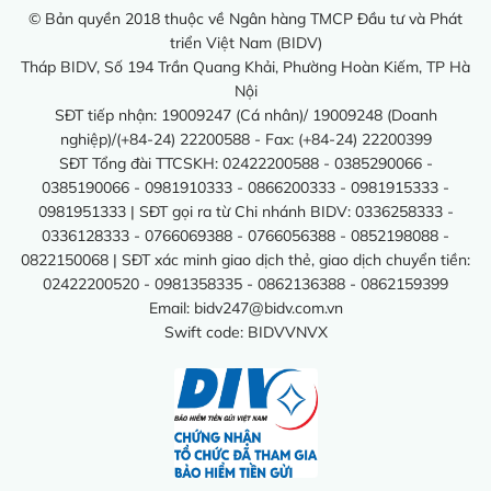
© Bản quyền 2018 thuộc về Ngân hàng TMCP Đầu tư và Phát
triển Việt Nam (BIDV)
Tháp BIDV, Số 194 Trần Quang Khải, Phường Hoàn Kiếm, TP Hà
Nội
SĐT tiếp nhận: 19009247 (Cá nhân)/ 19009248 (Doanh
nghiệp)/(+84-24) 22200588 - Fax: (+84-24) 22200399
SĐT Tổng đài TTCSKH: 02422200588 - 0385290066 -
0385190066 - 0981910333 - 0866200333 - 0981915333 -
0981951333 | SĐT gọi ra từ Chi nhánh BIDV: 0336258333 -
0336128333 - 0766069388 - 0766056388 - 0852198088 -
0822150068 | SĐT xác minh giao dịch thẻ, giao dịch chuyển tiền:
02422200520 - 0981358335 - 0862136388 - 0862159399
Email:
bidv247@bidv.com.vn
Swift code: BIDVVNVX