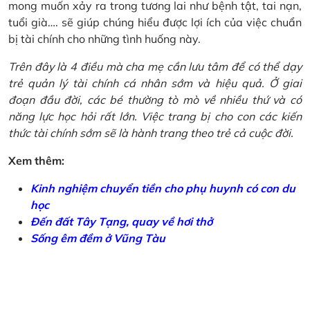
mong muốn xảy ra trong tương lai như bệnh tật, tai nạn,
tuổi già…. sẽ giúp chúng hiểu được lợi ích của việc chuẩn
bị tài chính cho những tình huống này.
Trên đây là 4 điều mà cha mẹ cần lưu tâm để có thể dạy
trẻ quản lý tài chính cá nhân sớm và hiệu quả. Ở giai
đoạn đầu đời, các bé thường tò mò về nhiều thứ và có
năng lực học hỏi rất lớn. Việc trang bị cho con các kiến
thức tài chính sớm sẽ là hành trang theo trẻ cả cuộc đời.
Xem thêm:
Kinh nghiệm chuyển tiền cho phụ huynh có con du
học
Đến đất Tây Tạng, quay về hơi thở
Sống êm đềm ở Vũng Tàu