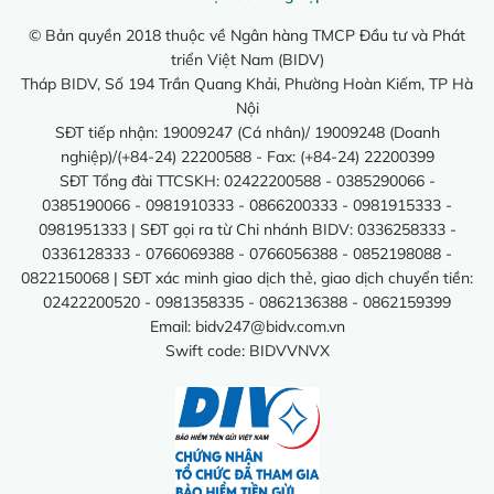
© Bản quyền 2018 thuộc về Ngân hàng TMCP Đầu tư và Phát
triển Việt Nam (BIDV)
Tháp BIDV, Số 194 Trần Quang Khải, Phường Hoàn Kiếm, TP Hà
Nội
SĐT tiếp nhận: 19009247 (Cá nhân)/ 19009248 (Doanh
nghiệp)/(+84-24) 22200588 - Fax: (+84-24) 22200399
SĐT Tổng đài TTCSKH: 02422200588 - 0385290066 -
0385190066 - 0981910333 - 0866200333 - 0981915333 -
0981951333 | SĐT gọi ra từ Chi nhánh BIDV: 0336258333 -
0336128333 - 0766069388 - 0766056388 - 0852198088 -
0822150068 | SĐT xác minh giao dịch thẻ, giao dịch chuyển tiền:
02422200520 - 0981358335 - 0862136388 - 0862159399
Email:
bidv247@bidv.com.vn
Swift code: BIDVVNVX