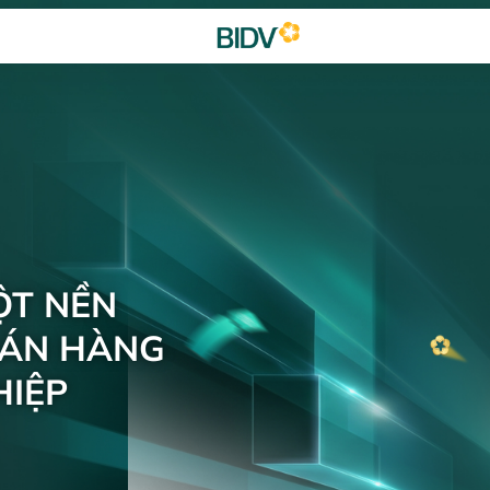
ỘT NỀN
BÁN HÀNG
IỆP