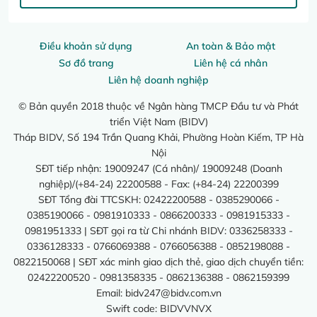
Điều khoản sử dụng
An toàn & Bảo mật
Sơ đồ trang
Liên hệ cá nhân
Liên hệ doanh nghiệp
© Bản quyền 2018 thuộc về Ngân hàng TMCP Đầu tư và Phát
triển Việt Nam (BIDV)
Tháp BIDV, Số 194 Trần Quang Khải, Phường Hoàn Kiếm, TP Hà
Nội
SĐT tiếp nhận: 19009247 (Cá nhân)/ 19009248 (Doanh
nghiệp)/(+84-24) 22200588 - Fax: (+84-24) 22200399
SĐT Tổng đài TTCSKH: 02422200588 - 0385290066 -
0385190066 - 0981910333 - 0866200333 - 0981915333 -
0981951333 | SĐT gọi ra từ Chi nhánh BIDV: 0336258333 -
0336128333 - 0766069388 - 0766056388 - 0852198088 -
0822150068 | SĐT xác minh giao dịch thẻ, giao dịch chuyển tiền:
02422200520 - 0981358335 - 0862136388 - 0862159399
Email:
bidv247@bidv.com.vn
Swift code: BIDVVNVX