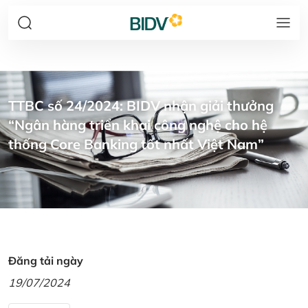
TTBC số 24/2024: BIDV nhận giải thưởng
“Ngân hàng triển khai công nghệ cho hệ
thống Core Banking tốt nhất Việt Nam”
Đăng tải ngày
19/07/2024