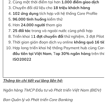
Cùng một thời điểm tại hơn
1.000 điểm giao dịch
Chuyển đổi dữ liệu cho
18 triệu khách hàng
102 ứng dụng
tích hợp với hệ thống Core Profile
96.000 tình huống
kiểm thử
Hơn
24.000 người
tham gia
25 đối tác
trong và ngoài nước cùng phối hợp
Triển khai 1
1 đợt chuyển đổi
thử nghiệm, 3 đợt Pilot 
Thời gian gián đoạn dịch vụ online
không quá 16 tiế
Hợp long triển khai hệ thống Payment hub cùng Core 
đầu tiên tại Việt Nam
, T
op 30% ngân hàng
trên thế 
ISO20022
Thông tin chi tiết vui lòng liên hệ:
Ngân hàng TMCP Đầu tư và Phát triển Việt Nam (BIDV)
Ban Quản lý và Phát triển Core Banking