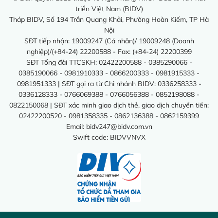
triển Việt Nam (BIDV)
Tháp BIDV, Số 194 Trần Quang Khải, Phường Hoàn Kiếm, TP Hà
Nội
SĐT tiếp nhận: 19009247 (Cá nhân)/ 19009248 (Doanh
nghiệp)/(+84-24) 22200588 - Fax: (+84-24) 22200399
SĐT Tổng đài TTCSKH: 02422200588 - 0385290066 -
0385190066 - 0981910333 - 0866200333 - 0981915333 -
0981951333 | SĐT gọi ra từ Chi nhánh BIDV: 0336258333 -
0336128333 - 0766069388 - 0766056388 - 0852198088 -
0822150068 | SĐT xác minh giao dịch thẻ, giao dịch chuyển tiền:
02422200520 - 0981358335 - 0862136388 - 0862159399
Email:
bidv247@bidv.com.vn
Swift code: BIDVVNVX