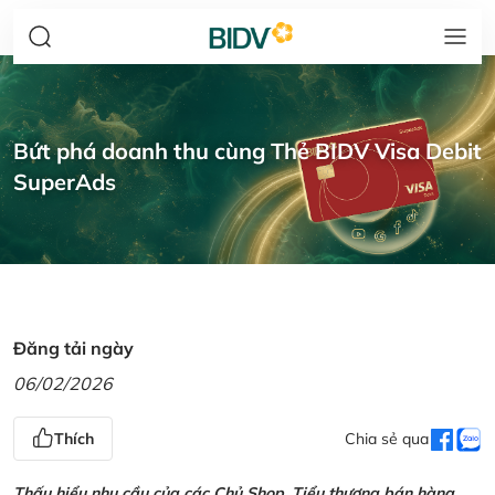
Bứt phá doanh thu cùng Thẻ BIDV Visa Debit
SuperAds
Đăng tải ngày
06/02/2026
Thích
Chia sẻ qua
Thấu hiểu nhu cầu của các Chủ Shop, Tiểu thương bán hàng