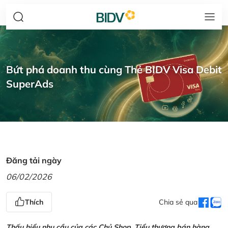
Bứt phá doanh thu cùng Thẻ BIDV Visa Debit
SuperAds
Đăng tải ngày
06/02/2026
Thích
Chia sẻ qua
Thấu hiểu nhu cầu của các Chủ Shop, Tiểu thương bán hàng