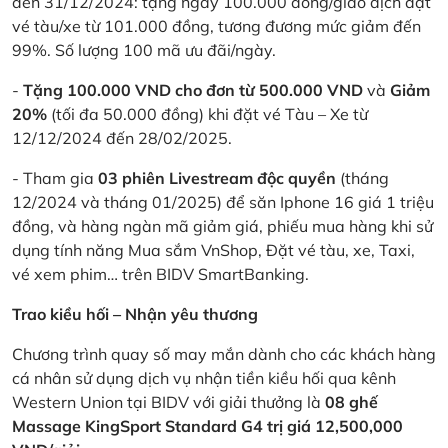
đến 31/12/2024: tặng ngay 100.000 đồng/giao dịch đặt
vé tàu/xe từ 101.000 đồng, tương đương mức giảm đến
99%. Số lượng 100 mã ưu đãi/ngày.
-
Tặng 100.000 VND cho đơn từ 500.000 VND
và
Giảm
20%
(tối đa 50.000 đồng) khi đặt vé Tàu – Xe từ
12/12/2024 đến 28/02/2025.
- Tham gia
03 phiên Livestream độc quyền
(tháng
12/2024 và tháng 01/2025) để săn Iphone 16 giá 1 triệu
đồng, và hàng ngàn mã giảm giá, phiếu mua hàng khi sử
dụng tính năng Mua sắm VnShop, Đặt vé tàu, xe, Taxi,
vé xem phim… trên BIDV SmartBanking.
Trao kiều hối – Nhận yêu thương
Chương trình quay số may mắn dành cho các khách hàng
cá nhân sử dụng dịch vụ nhận tiền kiều hối qua kênh
Western Union tại BIDV với giải thưởng là
08 ghế
Massage KingSport Standard G4 trị giá 12,500,000