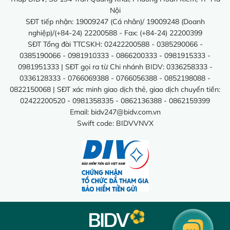
Nội
SĐT tiếp nhận: 19009247 (Cá nhân)/ 19009248 (Doanh
nghiệp)/(+84-24) 22200588 - Fax: (+84-24) 22200399
SĐT Tổng đài TTCSKH: 02422200588 - 0385290066 -
0385190066 - 0981910333 - 0866200333 - 0981915333 -
0981951333 | SĐT gọi ra từ Chi nhánh BIDV: 0336258333 -
0336128333 - 0766069388 - 0766056388 - 0852198088 -
0822150068 | SĐT xác minh giao dịch thẻ, giao dịch chuyển tiền:
02422200520 - 0981358335 - 0862136388 - 0862159399
Email:
bidv247@bidv.com.vn
Swift code: BIDVVNVX