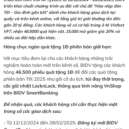
triển khai chuỗi chương trình ưu đãi với chủ đề “Hòa nhịp đón
Tết – Gia đình gắn kết” dành cho khách hàng giao dịch tại
quầy và trên kênh online, với tổng giá trị giải thưởng lên đến
gần 20 tỷ đồng. Các khách hàng sẽ có cơ hội trúng ô tô Vinfast
VF7, nhận 46.5000 quà hiện vật, 15.000 mã giảm giá 20% và
nhiều ưu đãi hấp dẫn khác.
Hàng chục ngàn quà tặng 1Đ phiên bản giới hạn:
Với mục tiêu đem lại cho các khách hàng những trải
nghiệm hoàn toàn mới trên kênh số, BIDV tặng các khách
hàng
46.500 phiếu quà tặng 1Đ
để đổi các quà tặng
phiên bản Tết 2025 như gối cổ du lịch,
túi đay thời trang,
cốc giữ nhiệt LocknLock, thông qua tính năng VnShop
trên BIDV SmartBanking
.
Để nhận quà, các khách hàng chỉ cần thực hiện một
trong số các giao dịch sau:
- Từ 12/12/2024 đến 28/02/2025:
Đăng ký mới BIDV