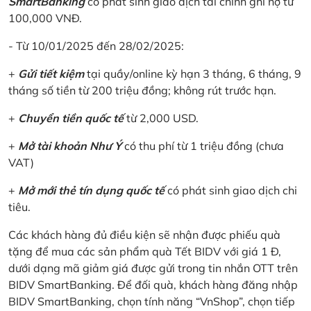
SmartBanking
có phát sinh giao dịch tài chính ghi nợ từ
100,000 VNĐ.
- Từ 10/01/2025 đến 28/02/2025:
+
Gửi tiết kiệm
tại quầy/online kỳ hạn 3 tháng, 6 tháng, 9
tháng số tiền từ 200 triệu đồng; không rút trước hạn.
+
Chuyển tiền quốc tế
từ 2,000 USD.
+
Mở tài khoản Như Ý
có thu phí từ 1 triệu đồng (chưa
VAT)
+
Mở mới thẻ tín dụng quốc tế
có phát sinh giao dịch chi
tiêu.
Các khách hàng đủ điều kiện sẽ nhận được phiếu quà
tặng để mua các sản phẩm quà Tết BIDV với giá 1 Đ,
dưới dạng mã giảm giá được gửi trong tin nhắn OTT trên
BIDV SmartBanking. Để đối quà, khách hàng đăng nhập
BIDV SmartBanking, chọn tính năng “VnShop”, chọn tiếp