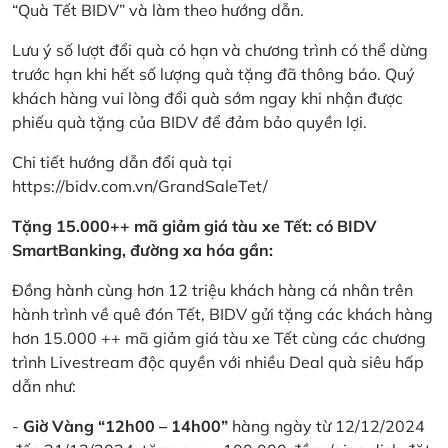
“Quà Tết BIDV” và làm theo hướng dẫn.
Lưu ý số lượt đổi quà có hạn và chương trình có thể dừng
trước hạn khi hết số lượng quà tặng đã thông báo. Quý
khách hàng vui lòng đổi quà sớm ngay khi nhận được
phiếu quà tặng của BIDV để đảm bảo quyền lợi.
Chi tiết hướng dẫn đổi quà tại
https://bidv.com.vn/GrandSaleTet/
Tặng 15.000++ mã giảm giá tàu xe Tết: có BIDV
SmartBanking, đường xa hóa gần:
Đồng hành cùng hơn 12 triệu khách hàng cá nhân trên
hành trình về quê đón Tết, BIDV gửi tặng các khách hàng
hơn 15.000 ++ mã giảm giá tàu xe Tết cùng các chương
trình Livestream độc quyền với nhiều Deal quà siêu hấp
dẫn như:
-
Giờ Vàng “12h00 – 14h00”
hàng ngày từ 12/12/2024