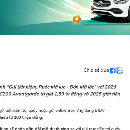
Chia sẻ qua
h “Gửi tiết kiệm: Rước Mã lực - Đón Mã lộc” với 2026
C200 Avantgarde trị giá 1,59 tỷ đồng và 2025 giải tiền
ửi tiết kiệm tại quầy hoặc gửi online trên ứng dụng BIDV
thiểu từ 100 triệu đồng
.
nking sẽ nhận gấp đôi mã dự thưởng
so với gửi trực tiếp tại quầy,