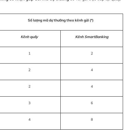
Số lượng mã dự thưởng theo kênh gửi (*)
Kênh quầy
Kênh SmartBanking
1
2
2
4
2
4
3
6
4
8