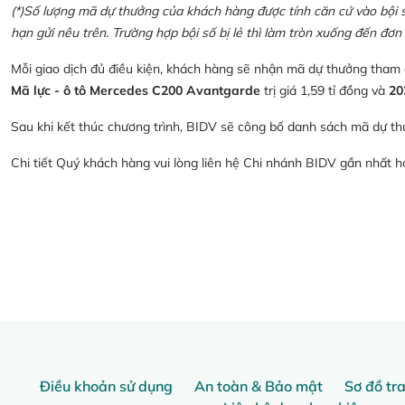
(*)Số lượng mã dự thưởng của khách hàng được tính căn cứ vào bội số 
hạn gửi nêu trên. Trường hợp bội số bị lẻ thì làm tròn xuống đến đơn 
Mỗi giao dịch đủ điều kiện, khách hàng sẽ nhận mã dự thưởng tham
Mã lực - ô tô Mercedes C200 Avantgarde
trị giá 1,59 tỉ đồng và
20
Sau khi kết thúc chương trình, BIDV sẽ công bố danh sách mã dự th
Chi tiết Quý khách hàng vui lòng liên hệ Chi nhánh BIDV gần nhất 
Điều khoản sử dụng
An toàn & Bảo mật
Sơ đồ tr