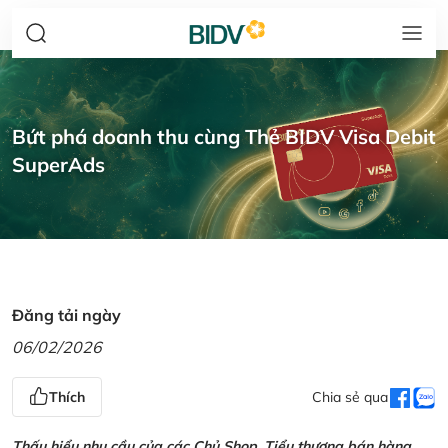
Bứt phá doanh thu cùng Thẻ BIDV Visa Debit
SuperAds
Đăng tải ngày
06/02/2026
Thích
Chia sẻ qua
Thấu hiểu nhu cầu của các Chủ Shop, Tiểu thương bán hàng