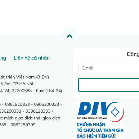
Đăng 
ang
Liên hệ cá nhân
t triển Việt Nam (BIDV)
 Kiếm, TP Hà Nội
4-24) 22200588 - Fax: (+84-24)
 - 0981910333 - 0866200333 -
0336258333 - 0336128333 -
minh giao dịch thẻ, giao dịch
388 - 0862159399