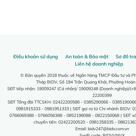
Điều khoản sử dụng
An toàn & Bảo mật
Sơ đồ tr
Liên hệ doanh nghiệp
© Bản quyền 2018 thuộc về Ngân hàng TMCP Đầu tư và Phá
Tháp BIDV, Số 194 Trần Quang Khải, Phường Hoàn
SĐT tiếp nhận: 19009247 (Cá nhân)/ 19009248 (Doanh nghiệp)/(+8
22200399
SĐT Tổng đài TTCSKH: 02422200588 - 0385290066 - 0385190066
0981915333 - 0981951333 | SĐT gọi ra từ Chi nhánh BIDV: 
0766069388 - 0766056388 - 0852198088 - 0822150068 | SĐT xác 
chuyển tiền: 02422200520 - 0981358335 - 0862136
Email:
bidv247@bidv.com.vn
Swift code: BIDVVNVX