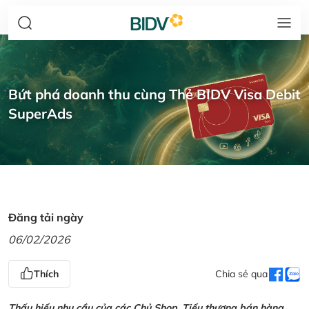
Bứt phá doanh thu cùng Thẻ BIDV Visa Debit
SuperAds
Đăng tải ngày
06/02/2026
Thích
Chia sẻ qua
Thấu hiểu nhu cầu của các Chủ Shop, Tiểu thương bán hàng