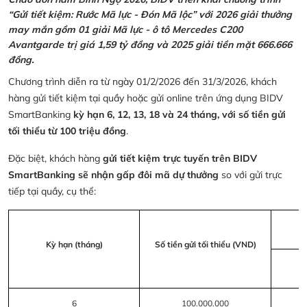
“Gửi tiết kiệm: Rước Mã lực - Đón Mã lộc” với 2026 giải thưởng
may mắn gồm 01 giải Mã lực - ô tô Mercedes C200
Avantgarde trị giá 1,59 tỷ đồng và 2025 giải tiền mặt 666.666
đồng.
Chương trình diễn ra từ ngày 01/2/2026 đến 31/3/2026, khách
hàng gửi tiết kiệm tại quầy hoặc gửi online trên ứng dụng BIDV
SmartBanking
kỳ hạn 6, 12, 13, 18 và 24 tháng, với số tiền gửi
tối thiểu từ 100 triệu đồng
.
Đặc biệt, khách hàng
gửi tiết kiệm trực tuyến trên BIDV
SmartBanking sẽ nhận gấp đôi mã dự thưởng
so với gửi trực
tiếp tại quầy, cụ thể:
Kỳ hạn (tháng)
Số tiền gửi tối thiểu (VND)
6
100.000.000