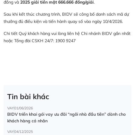
đồng và
2025 giải tiền mặt 666.666 đồng/giải
.
Sau khi kết thúc chương trình, BIDV sẽ công bố danh sách mã dự
thưởng đủ điều kiện và tiến hành quay số vào ngày 10/4/2026.
Chi tiết Quý khách hàng vui lòng liên hệ Chi nhánh BIDV gần nhất
hoặc Tổng đài CSKH 24/7: 1900 9247
Tin bài khác
VAY
01/06/2026
BIDV triển khai gói vay ưu đãi “ngôi nhà đầu tiên” dành cho
khách hàng cá nhân
VAY
04/12/2025