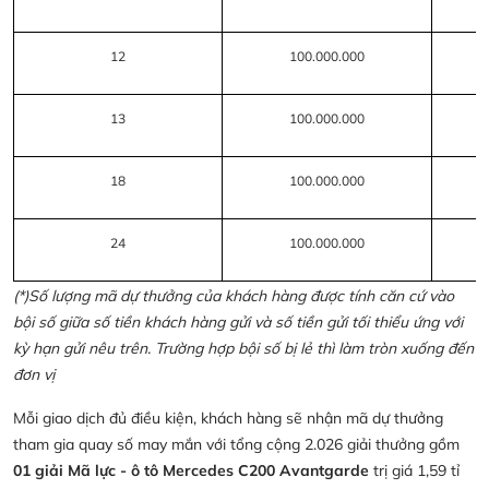
12
100.000.000
13
100.000.000
18
100.000.000
24
100.000.000
(*)Số lượng mã dự thưởng của khách hàng được tính căn cứ vào
bội số giữa số tiền khách hàng gửi và số tiền gửi tối thiểu ứng với
kỳ hạn gửi nêu trên. Trường hợp bội số bị lẻ thì làm tròn xuống đến
đơn vị
Mỗi giao dịch đủ điều kiện, khách hàng sẽ nhận mã dự thưởng
tham gia quay số may mắn với tổng cộng 2.026 giải thưởng gồm
01 giải Mã lực - ô tô Mercedes C200 Avantgarde
trị giá 1,59 tỉ