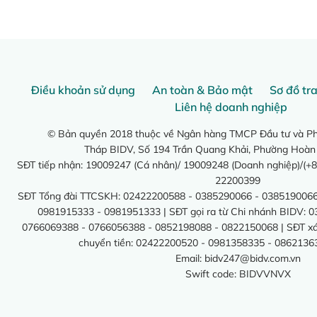
Điều khoản sử dụng
An toàn & Bảo mật
Sơ đồ tr
Liên hệ doanh nghiệp
© Bản quyền 2018 thuộc về Ngân hàng TMCP Đầu tư và Phá
Tháp BIDV, Số 194 Trần Quang Khải, Phường Hoàn
SĐT tiếp nhận: 19009247 (Cá nhân)/ 19009248 (Doanh nghiệp)/(+8
22200399
SĐT Tổng đài TTCSKH: 02422200588 - 0385290066 - 0385190066
0981915333 - 0981951333 | SĐT gọi ra từ Chi nhánh BIDV: 
0766069388 - 0766056388 - 0852198088 - 0822150068 | SĐT xác 
chuyển tiền: 02422200520 - 0981358335 - 0862136
Email:
bidv247@bidv.com.vn
Swift code: BIDVVNVX