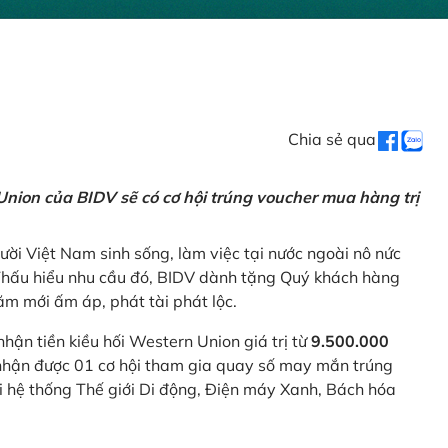
Chia sẻ qua
nion của BIDV sẽ có cơ hội trúng voucher mua hàng trị
ời Việt Nam sinh sống, làm việc tại nước ngoài nô nức
 Thấu hiểu nhu cầu đó, BIDV dành tặng Quý khách hàng
m mới ấm áp, phát tài phát lộc.
 nhận tiền kiều hối Western Union giá trị từ
9.500.000
ẽ nhận được 01 cơ hội tham gia quay số may mắn trúng
ại hệ thống Thế giới Di động, Điện máy Xanh, Bách hóa