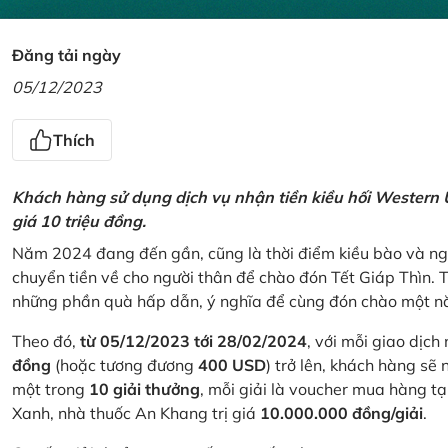
Đăng tải ngày
05/12/2023
Thích
Khách hàng sử dụng dịch vụ nhận tiền kiều hối Western U
giá 10 triệu đồng.
Năm 2024 đang đến gần, cũng là thời điểm kiều bào và ngư
chuyển tiền về cho người thân để chào đón Tết Giáp Thìn.
những phần quà hấp dẫn, ý nghĩa để cùng đón chào một nă
Theo đó,
từ 05/12/2023 tới 28/02/2024
, với mỗi giao dịch
đồng
(hoặc tương đương
400 USD
) trở lên, khách hàng s
một trong
10 giải thưởng
, mỗi giải là voucher mua hàng t
Xanh, nhà thuốc An Khang trị giá
10.000.000 đồng/giải
.