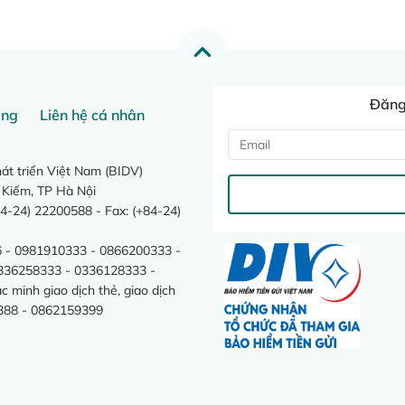
Đăng 
ang
Liên hệ cá nhân
t triển Việt Nam (BIDV)
 Kiếm, TP Hà Nội
4-24) 22200588 - Fax: (+84-24)
 - 0981910333 - 0866200333 -
0336258333 - 0336128333 -
minh giao dịch thẻ, giao dịch
388 - 0862159399