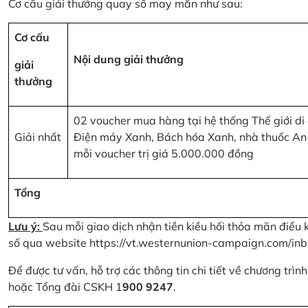
Cơ cấu giải thưởng quay số may mắn như sau:
Cơ cấu
Nội dung giải thưởng
giải
thưởng
02 voucher mua hàng tại hệ thống Thế giới di
Giải nhất
Điện máy Xanh, Bách hóa Xanh, nhà thuốc An
mỗi voucher trị giá 5.000.000 đồng
Tổng
Lưu ý:
Sau mỗi giao dịch nhận tiền kiều hối thỏa mãn điều 
số qua website
https://vt.westernunion-campaign.com/inb
Để được tư vấn, hỗ trợ các thông tin chi tiết về chương trì
hoặc Tổng đài CSKH 1
900 9247
.