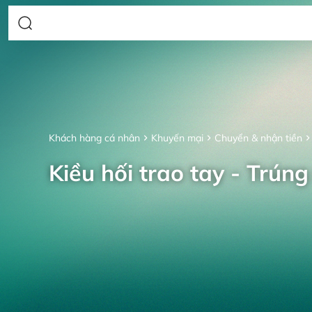
Khách hàng cá nhân
Khuyến mại
Chuyển & nhận tiền
Kiều hối trao tay - Trúng