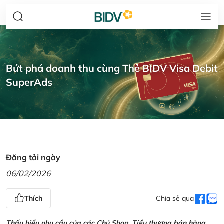
Bứt phá doanh thu cùng Thẻ BIDV Visa Debit
SuperAds
Đăng tải ngày
06/02/2026
Thích
Chia sẻ qua
Thấu hiểu nhu cầu của các Chủ Shop, Tiểu thương bán hàng