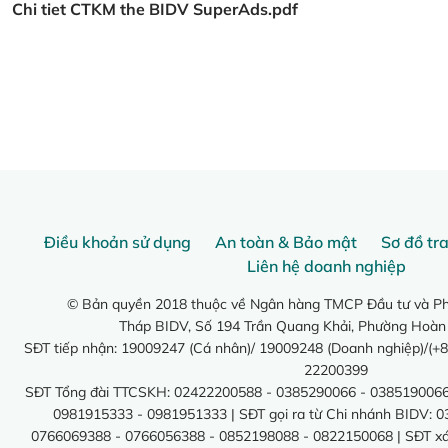
Chi tiet CTKM the BIDV SuperAds.pdf
Điều khoản sử dụng
An toàn & Bảo mật
Sơ đồ tr
Liên hệ doanh nghiệp
© Bản quyền 2018 thuộc về Ngân hàng TMCP Đầu tư và Phá
Tháp BIDV, Số 194 Trần Quang Khải, Phường Hoàn
SĐT tiếp nhận: 19009247 (Cá nhân)/ 19009248 (Doanh nghiệp)/(+8
22200399
SĐT Tổng đài TTCSKH: 02422200588 - 0385290066 - 0385190066
0981915333 - 0981951333 | SĐT gọi ra từ Chi nhánh BIDV: 
0766069388 - 0766056388 - 0852198088 - 0822150068 | SĐT xác 