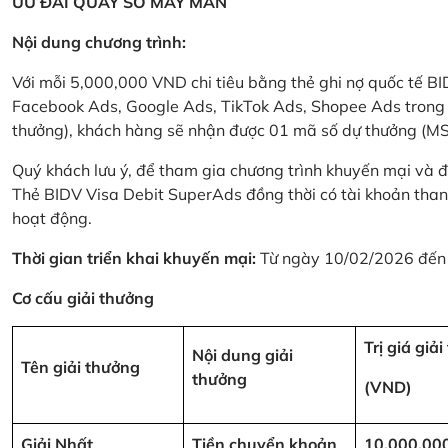
ƯU ĐÃI QUAY SỐ MAY MẮN
Nội dung chương trình:
Với mỗi 5,000,000 VND chi tiêu bằng thẻ ghi nợ quốc tế
Facebook Ads, Google Ads, TikTok Ads, Shopee Ads trong thời
thưởng), khách hàng sẽ nhận được 01 mã số dự thưởng (M
Quý khách lưu ý, để tham gia chương trình khuyến mại và đ
Thẻ BIDV Visa Debit SuperAds đồng thời có tài khoản tha
hoạt động.
Thời gian triển khai khuyến mại:
Từ ngày 10/02/2026 đến
Cơ cấu giải thưởng
Trị giá giả
Nội dung giải
Tên giải thưởng
thưởng
(VND)
Giải Nhất
Tiền chuyển khoản
10,000,00