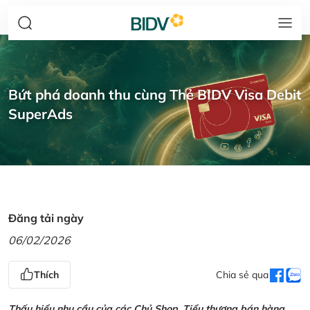
Bứt phá doanh thu cùng Thẻ BIDV Visa Debit
SuperAds
Đăng tải ngày
06/02/2026
Thích
Chia sẻ qua
Thấu hiểu nhu cầu của các Chủ Shop, Tiểu thương bán hàng