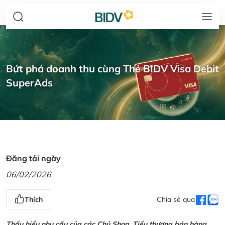
Bứt phá doanh thu cùng Thẻ BIDV Visa Debit
SuperAds
Đăng tải ngày
06/02/2026
Thích
Chia sẻ qua
Thấu hiểu nhu cầu của các Chủ Shop, Tiểu thương bán hàng