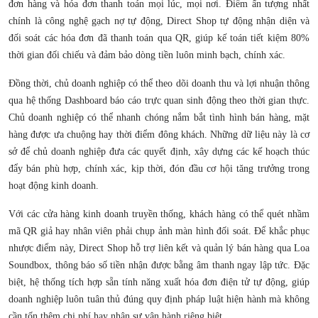
đơn hàng và hóa đơn thanh toán mọi lúc, mọi nơi. Điểm ấn tượng nhất
chính là công nghệ gạch nợ tự động, Direct Shop tự động nhận diện và
đối soát các hóa đơn đã thanh toán qua QR, giúp kế toán tiết kiệm 80%
thời gian đối chiếu và đảm bảo dòng tiền luôn minh bạch, chính xác.
Đồng thời, chủ doanh nghiệp có thể theo dõi doanh thu và lợi nhuận thông
qua hệ thống Dashboard báo cáo trực quan sinh động theo thời gian thực.
Chủ doanh nghiệp có thể nhanh chóng nắm bắt tình hình bán hàng, mặt
hàng được ưa chuộng hay thời điểm đông khách. Những dữ liệu này là cơ
sở để chủ doanh nghiệp đưa các quyết định, xây dựng các kế hoạch thúc
đẩy bán phù hợp, chính xác, kịp thời, đón đầu cơ hội tăng trưởng trong
hoạt động kinh doanh.
Với các cửa hàng kinh doanh truyền thống, khách hàng có thể quét nhầm
mã QR giả hay nhân viên phải chụp ảnh màn hình đối soát. Để khắc phục
nhược điểm này, Direct Shop hỗ trợ liên kết và quản lý bán hàng qua Loa
Soundbox, thông báo số tiền nhận được bằng âm thanh ngay lập tức. Đặc
biệt, hệ thống tích hợp sẵn tính năng xuất hóa đơn điện tử tự động, giúp
doanh nghiệp luôn tuân thủ đúng quy định pháp luật hiện hành mà không
cần tốn thêm chi phí hay nhân sự vận hành riêng biệt.