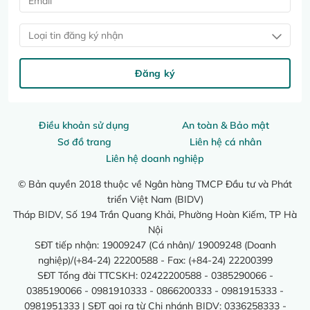
Loại tin đăng ký nhận
Đăng ký
Điều khoản sử dụng
An toàn & Bảo mật
Sơ đồ trang
Liên hệ cá nhân
Liên hệ doanh nghiệp
© Bản quyền 2018 thuộc về Ngân hàng TMCP Đầu tư và Phát
triển Việt Nam (BIDV)
Tháp BIDV, Số 194 Trần Quang Khải, Phường Hoàn Kiếm, TP Hà
Nội
SĐT tiếp nhận: 19009247 (Cá nhân)/ 19009248 (Doanh
nghiệp)/(+84-24) 22200588 - Fax: (+84-24) 22200399
SĐT Tổng đài TTCSKH: 02422200588 - 0385290066 -
0385190066 - 0981910333 - 0866200333 - 0981915333 -
0981951333 | SĐT gọi ra từ Chi nhánh BIDV: 0336258333 -