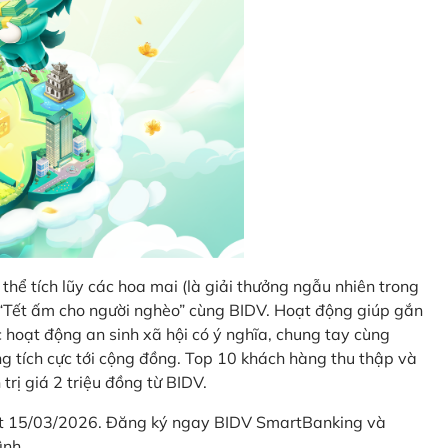
thể tích lũy các hoa mai (là giải thưởng ngẫu nhiên trong
i “Tết ấm cho người nghèo” cùng BIDV. Hoạt động giúp gắn
hoạt động an sinh xã hội có ý nghĩa, chung tay cùng
ống tích cực tới cộng đồng. Top 10 khách hàng thu thập và
trị giá 2 triệu đồng từ BIDV.
hết 15/03/2026. Đăng ký ngay BIDV SmartBanking và
ình.