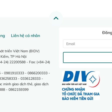
Đăng 
ang
Liên hệ cá nhân
t triển Việt Nam (BIDV)
 Kiếm, TP Hà Nội
4-24) 22200588 - Fax: (+84-24)
 - 0981910333 - 0866200333 -
0336258333 - 0336128333 -
minh giao dịch thẻ, giao dịch
388 - 0862159399