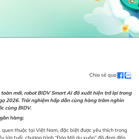
Chia sẻ qua
oàn mới, robot BIDV Smart AI đã xuất hiện trở lại trong
Ngọ 2026. Trải nghiệm hấp dẫn cùng hàng trăm nghìn
lộc cùng BIDV.
 ngân hàng:
, quen thuộc tại Việt Nam, đặc biệt được yêu thích trong
iều lứa tuổi, chương trình “Đón Mã du xuân” đã đem đến