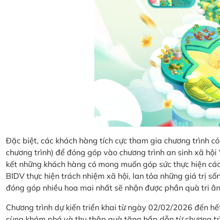
Đặc biệt, các khách hàng tích cực tham gia chương trình có 
chương trình) để đóng góp vào chương trình an sinh xã hộ
kết những khách hàng có mong muốn góp sức thực hiện các 
BIDV thực hiện trách nhiệm xã hội, lan tỏa những giá trị s
đóng góp nhiều hoa mai nhất sẽ nhận được phần quà tri ân 
Chương trình dự kiến triển khai từ ngày 02/02/2026 đến 
cùng khám phá và thu thập quà tặng hấp dẫn từ chương tr