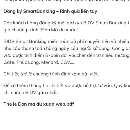
Đăng ký SmartBanking – Rinh quà liền tay
Các khách hàng đăng ký mới dịch vụ BIDV SmartBanking tr
gia chương trình “Đón Mã du xuân”.
BIDV SmartBanking miễn toàn bộ phí chuyển tiền và nhiều lo
nhu cầu thanh toán hàng ngày của người sử dụng. Các giao
vừa được tích điểm B-poin đổi voucher đến từ nhiều thương
Gate, Phúc Long, Menard, CGV…..
Chi tiết
thể lệ
chương trình đính kèm bài viết.
Để có thêm thông tin chi tiết và được hỗ trợ, tư vấn, Quý 
chi nhánh BIDV gần nhất.
The le Don ma du xuan web.pdf