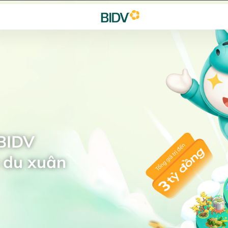
 BIDV
 du xuân