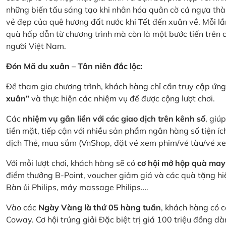
những biến tấu sáng tạo khi nhân hóa quân cờ cá ngựa thà
vẻ đẹp của quê hương đất nước khi Tết đến xuân về. Mỗi lầ
quà hấp dẫn từ chương trình mà còn là một bước tiến trên
người Việt Nam.
Đón Mã du xuân – Tân niên đắc lộc:
Để tham gia chương trình, khách hàng chỉ cần truy cập ứ
xuân”
và thực hiện các nhiệm vụ để được cộng lượt chơi.
Các
nhiệm vụ gắn liền với các giao dịch trên kênh số
, giú
tiền mặt, tiếp cận với nhiều sản phẩm ngân hàng số tiện íc
dịch Thẻ, mua sắm (VnShop, đặt vé xem phim/vé tàu/vé x
Với mỗi lượt chơi, khách hàng sẽ có
cơ hội mở hộp quà may
điểm thưởng B-Point, voucher giảm giá và các quà tặng hiện
Bàn ủi Philips, máy massage Philips….
Vào các
Ngày Vàng là thứ 05 hàng tuần
, khách hàng có c
Coway. Cơ hội trúng giải Đặc biệt trị giá 100 triệu đồng 