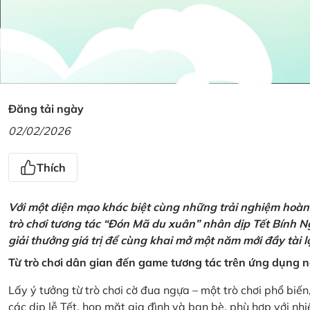
Đăng tải ngày
02/02/2026
Thích
Với một diện mạo khác biệt cùng những trải nghiệm hoàn t
trò chơi tương tác “Đón Mã du xuân” nhân dịp Tết Bính 
giải thưởng giá trị để cùng khai mở một năm mới đầy tài 
Từ trò chơi dân gian đến game tương tác trên ứng dụng
Lấy ý tưởng từ trò chơi cờ đua ngựa – một trò chơi phổ biến
các dịp lễ Tết, họp mặt gia đình và bạn bè, phù hợp với nh