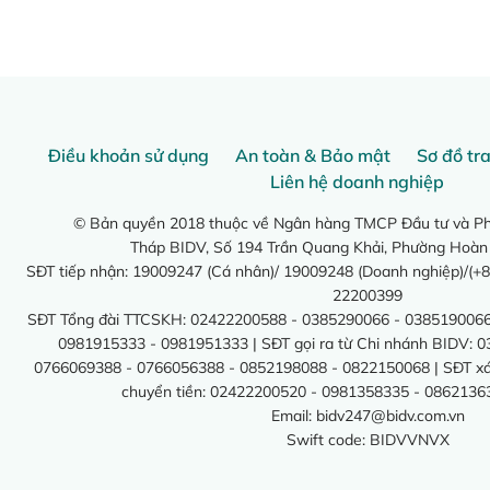
Điều khoản sử dụng
An toàn & Bảo mật
Sơ đồ tr
Liên hệ doanh nghiệp
© Bản quyền 2018 thuộc về Ngân hàng TMCP Đầu tư và Phá
Tháp BIDV, Số 194 Trần Quang Khải, Phường Hoàn
SĐT tiếp nhận: 19009247 (Cá nhân)/ 19009248 (Doanh nghiệp)/(+8
22200399
SĐT Tổng đài TTCSKH: 02422200588 - 0385290066 - 0385190066
0981915333 - 0981951333 | SĐT gọi ra từ Chi nhánh BIDV: 
0766069388 - 0766056388 - 0852198088 - 0822150068 | SĐT xác 
chuyển tiền: 02422200520 - 0981358335 - 0862136
Email:
bidv247@bidv.com.vn
Swift code: BIDVVNVX