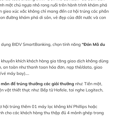
nh một chú ngựa nhỏ rong ruổi trên hành trình khám phá
n gieo xúc xắc không chỉ mang đến cơ hội trúng các phần
 con đường khám phá di sản, vẻ đẹp của đất nước và con
ng dụng BIDV SmartBanking, chọn tính năng
“Đón Mã du
p khuyến khích khách hàng gia tăng giao dịch không dùng
h, an toàn như thanh toan hóa đơn, nạp thẻ/data, giao
e/vé máy bay)….
 mắn để trúng thưởng các giải thưởng
như: Tiền mặt,
 vật thiết thực như: Bếp từ Hafele, tai nghe Logitech,
ơ hội trúng thêm 01 máy lọc không khí Phillips hoặc
dành cho các khách hàng thu thập đủ 4 mảnh ghép trong