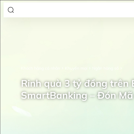
Khách hàng cá nhân
Khuyến mại
Ngân hàng số
Rinh quà 3 tỷ đồng trên
SmartBanking – Đón Mã