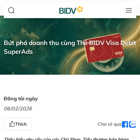
Bứt phá doanh thu cùng Thẻ BIDV Visa Debit
SuperAds
Đăng tải ngày
06/02/2026
Thích
Chia sẻ qua
Thấu hiểu nhu cầu của các Chủ Shop, Tiểu thương bán hàng