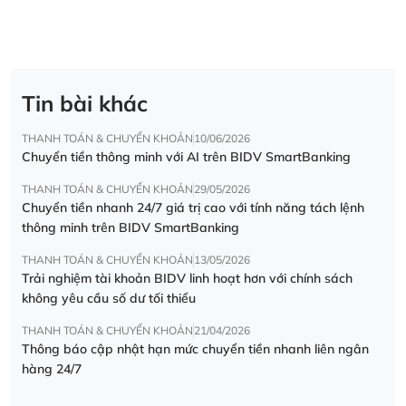
Tin bài khác
THANH TOÁN & CHUYỂN KHOẢN
10/06/2026
Chuyển tiền thông minh với AI trên BIDV SmartBanking
THANH TOÁN & CHUYỂN KHOẢN
29/05/2026
Chuyển tiền nhanh 24/7 giá trị cao với tính năng tách lệnh
thông minh trên BIDV SmartBanking
THANH TOÁN & CHUYỂN KHOẢN
13/05/2026
Trải nghiệm tài khoản BIDV linh hoạt hơn với chính sách
không yêu cầu số dư tối thiểu
THANH TOÁN & CHUYỂN KHOẢN
21/04/2026
Thông báo cập nhật hạn mức chuyển tiền nhanh liên ngân
hàng 24/7