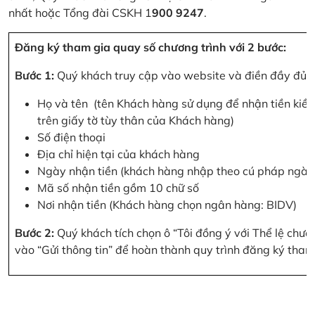
nhất hoặc Tổng đài CSKH 1
900 9247
.
Đăng ký tham gia quay số chương trình với 2 bước:
Bước 1:
Quý khách truy cập vào website và điền đầy đủ cá
Họ và tên (tên Khách hàng sử dụng để nhận tiền kiều
trên giấy tờ tùy thân của Khách hàng)
Số điện thoại
Địa chỉ hiện tại của khách hàng
Ngày nhận tiền (khách hàng nhập theo cú pháp ngà
Mã số nhận tiền gồm 10 chữ số
Nơi nhận tiền (Khách hàng chọn ngân hàng: BIDV)
Bước 2:
Quý khách tích chọn ô “Tôi đồng ý với Thể lệ chư
vào “Gửi thông tin” để hoàn thành quy trình đăng ký tham