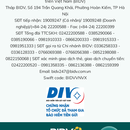
triển Việt Nam (BIDV)
Tháp BIDV, Số 194 Trần Quang Khải, Phường Hoàn Kiếm, TP Hà
Nội
SĐT tiếp nhận: 19009247 (Cá nhân)/ 19009248 (Doanh
nghiệp)/(+84-24) 22200588 - Fax: (+84-24) 22200399
SĐT Tổng đài TTCSKH: 02422200588 - 0385290066 -
0385190066 - 0981910333 - 0866200333 - 0981915333 -
0981951333 | SĐT gọi ra từ Chi nhánh BIDV: 0336258333 -
0336128333 - 0766069388 - 0766056388 - 0852198088 -
0822150068 | SĐT xác minh giao dịch thẻ, giao dịch chuyển tiền:
02422200520 - 0981358335 - 0862136388 - 0862159399
Email:
bidv247@bidv.com.vn
Swift code: BIDVVNVX