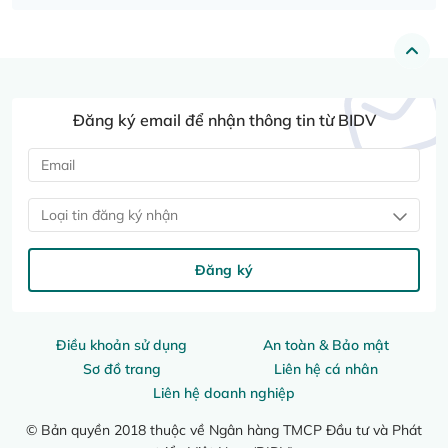
Đăng ký email để nhận thông tin từ BIDV
Loại tin đăng ký nhận
Đăng ký
Điều khoản sử dụng
An toàn & Bảo mật
Sơ đồ trang
Liên hệ cá nhân
Liên hệ doanh nghiệp
© Bản quyền 2018 thuộc về Ngân hàng TMCP Đầu tư và Phát