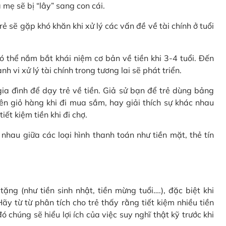
 mẹ sẽ bị “lây” sang con cái.
rẻ sẽ gặp khó khăn khi xử lý các vấn đề về tài chính ở tuổi
 thể nắm bắt khái niệm cơ bản về tiền khi 3-4 tuổi. Đến
 vi xử lý tài chính trong tương lai sẽ phát triển.
a đình để dạy trẻ về tiền. Giả sử bạn để trẻ dùng bảng
ên giỏ hàng khi đi mua sắm, hay giải thích sự khác nhau
ết kiệm tiền khi đi chợ.
nhau giữa các loại hình thanh toán như tiền mặt, thẻ tín
ặng (như tiền sinh nhật, tiền mừng tuổi….), đặc biệt khi
ãy từ từ phân tích cho trẻ thấy rằng tiết kiệm nhiều tiền
 chúng sẽ hiểu lợi ích của việc suy nghĩ thật kỹ trước khi