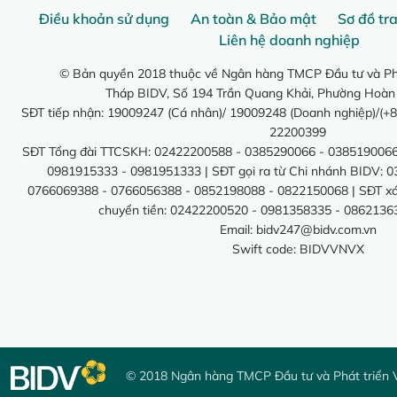
Điều khoản sử dụng
An toàn & Bảo mật
Sơ đồ tr
Liên hệ doanh nghiệp
© Bản quyền 2018 thuộc về Ngân hàng TMCP Đầu tư và Phá
Tháp BIDV, Số 194 Trần Quang Khải, Phường Hoàn
SĐT tiếp nhận: 19009247 (Cá nhân)/ 19009248 (Doanh nghiệp)/(+8
22200399
SĐT Tổng đài TTCSKH: 02422200588 - 0385290066 - 0385190066
0981915333 - 0981951333 | SĐT gọi ra từ Chi nhánh BIDV: 
0766069388 - 0766056388 - 0852198088 - 0822150068 | SĐT xác 
chuyển tiền: 02422200520 - 0981358335 - 0862136
Email:
bidv247@bidv.com.vn
Swift code: BIDVVNVX
© 2018 Ngân hàng TMCP Đầu tư và Phát triển 