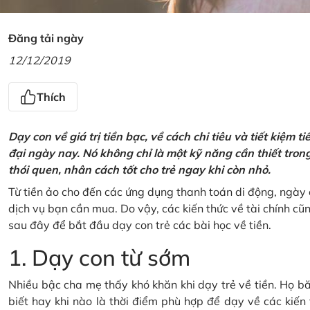
Đăng tải ngày
12/12/2019
Thích
Dạy con về giá trị tiền bạc, về cách chi tiêu và tiết kiệm 
đại ngày nay. Nó không chỉ là một kỹ năng cần thiết tro
thói quen, nhân cách tốt cho trẻ ngay khi còn nhỏ.
Từ tiền ảo cho đến các ứng dụng thanh toán di động, ngày 
dịch vụ bạn cần mua. Do vậy, các kiến thức về tài chính c
sau đây để bắt đầu dạy con trẻ các bài học về tiền.
1. Dạy con từ sớm
Nhiều bậc cha mẹ thấy khó khăn khi dạy trẻ về tiền. Họ bă
biết hay khi nào là thời điểm phù hợp để dạy về các kiến