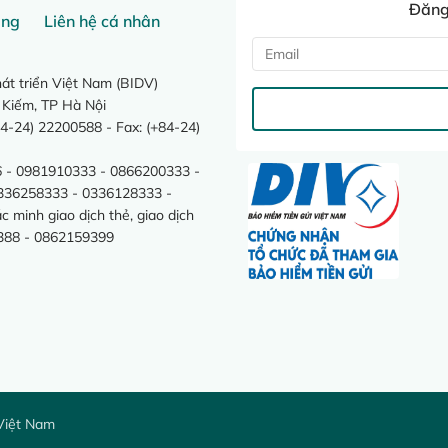
Đăng 
ang
Liên hệ cá nhân
t triển Việt Nam (BIDV)
 Kiếm, TP Hà Nội
4-24) 22200588 - Fax: (+84-24)
 - 0981910333 - 0866200333 -
0336258333 - 0336128333 -
minh giao dịch thẻ, giao dịch
388 - 0862159399
Việt Nam