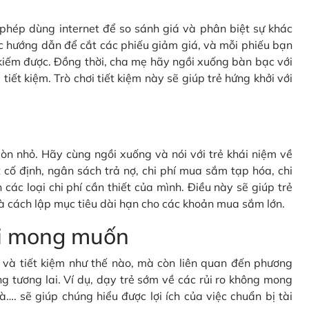
c phép dùng internet để so sánh giá và phân biệt sự khác
c hướng dẫn để cắt các phiếu giảm giá, và mỗi phiếu bạn
kiếm được. Đồng thời, cha mẹ hãy ngồi xuống bàn bạc với
tiết kiệm. Trò chơi tiết kiệm này sẽ giúp trẻ hứng khởi với
òn nhỏ. Hãy cùng ngồi xuống và nói với trẻ khái niệm về
cố định, ngân sách trả nợ, chi phí mua sắm tạp hóa, chi
 các loại chi phí cần thiết của mình. Điều này sẽ giúp trẻ
à cách lập mục tiêu dài hạn cho các khoản mua sắm lớn.
oài mong muốn
gì và tiết kiệm như thế nào, mà còn liên quan đến phương
g tương lai. Ví dụ, dạy trẻ sớm về các rủi ro không mong
à…. sẽ giúp chúng hiểu được lợi ích của việc chuẩn bị tài