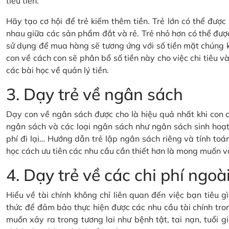
tiêu tiền.
Hãy tạo cơ hội để trẻ kiếm thêm tiền. Trẻ lớn có thể đượ
nhau giữa các sản phẩm đắt và rẻ. Trẻ nhỏ hơn có thể đượ
sử dụng để mua hàng sẽ tương ứng với số tiền mặt chúng 
con về cách con sẽ phân bổ số tiền này cho việc chi tiêu và 
các bài học về quản lý tiền.
3. Dạy trẻ về ngân sách
Dạy con về ngân sách được cho là hiệu quả nhất khi con c
ngân sách và các loại ngân sách như ngân sách sinh hoạt 
phí đi lại… Hướng dẫn trẻ lập ngân sách riêng và tính toán
học cách ưu tiên các nhu cầu cần thiết hơn là mong muốn v
4. Dạy trẻ về các chi phí ng
Hiểu về tài chính không chỉ liên quan đến việc bạn tiêu 
thức để đảm bảo thực hiện được các nhu cầu tài chính tron
muốn xảy ra trong tương lai như bệnh tật, tai nạn, tuổi gi