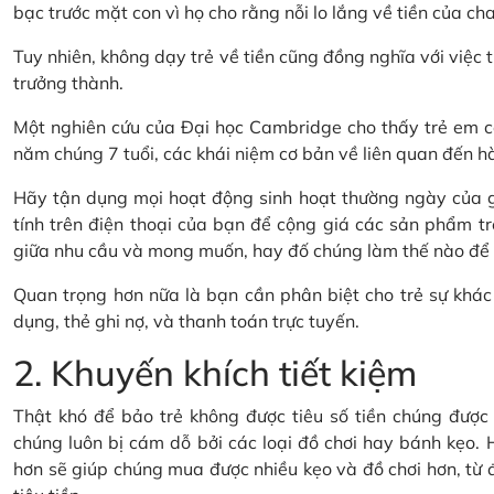
bạc trước mặt con vì họ cho rằng nỗi lo lắng về tiền của cha
Tuy nhiên, không dạy trẻ về tiền cũng đồng nghĩa với việc t
trưởng thành.
Một nghiên cứu của Đại học Cambridge cho thấy trẻ em có
năm chúng 7 tuổi, các khái niệm cơ bản về liên quan đến hành
Hãy tận dụng mọi hoạt động sinh hoạt thường ngày của gi
tính trên điện thoại của bạn để cộng giá các sản phẩm tr
giữa nhu cầu và mong muốn, hay đố chúng làm thế nào để ti
Quan trọng hơn nữa là bạn cần phân biệt cho trẻ sự khác 
dụng, thẻ ghi nợ, và thanh toán trực tuyến.
2. Khuyến khích tiết kiệm
Thật khó để bảo trẻ không được tiêu số tiền chúng được t
chúng luôn bị cám dỗ bởi các loại đồ chơi hay bánh kẹo. H
hơn sẽ giúp chúng mua được nhiều kẹo và đồ chơi hơn, từ đó