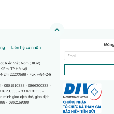
Đăng 
ang
Liên hệ cá nhân
t triển Việt Nam (BIDV)
 Kiếm, TP Hà Nội
4-24) 22200588 - Fax: (+84-24)
 - 0981910333 - 0866200333 -
0336258333 - 0336128333 -
minh giao dịch thẻ, giao dịch
388 - 0862159399