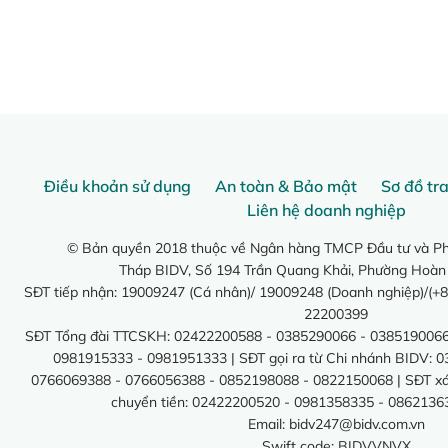
Điều khoản sử dụng
An toàn & Bảo mật
Sơ đồ tr
Liên hệ doanh nghiệp
© Bản quyền 2018 thuộc về Ngân hàng TMCP Đầu tư và Phá
Tháp BIDV, Số 194 Trần Quang Khải, Phường Hoàn
SĐT tiếp nhận: 19009247 (Cá nhân)/ 19009248 (Doanh nghiệp)/(+8
22200399
SĐT Tổng đài TTCSKH: 02422200588 - 0385290066 - 0385190066
0981915333 - 0981951333 | SĐT gọi ra từ Chi nhánh BIDV: 
0766069388 - 0766056388 - 0852198088 - 0822150068 | SĐT xác 
chuyển tiền: 02422200520 - 0981358335 - 0862136
Email:
bidv247@bidv.com.vn
Swift code: BIDVVNVX