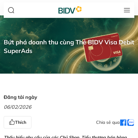
Bứt phá doanh thu cùng Thẻ BIDV Visa Debit
SuperAds
Đăng tải ngày
06/02/2026
Thích
Chia sẻ qua
Thấu hiểu nhu cầu của các Chủ Shop, Tiểu thương bán hàng