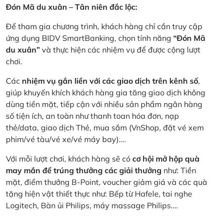
Đón Mã du xuân – Tân niên đắc lộc:
Để tham gia chương trình, khách hàng chỉ cần truy cập
ứng dụng BIDV SmartBanking, chọn tính năng
“Đón Mã
du xuân”
và thực hiện các nhiệm vụ để được cộng lượt
chơi.
Các
nhiệm vụ gắn liền với các giao dịch trên kênh số
,
giúp khuyến khích khách hàng gia tăng giao dịch không
dùng tiền mặt, tiếp cận với nhiều sản phẩm ngân hàng
số tiện ích, an toàn như thanh toan hóa đơn, nạp
thẻ/data, giao dịch Thẻ, mua sắm (VnShop, đặt vé xem
phim/vé tàu/vé xe/vé máy bay)….
Với mỗi lượt chơi, khách hàng sẽ có
cơ hội mở hộp quà
may mắn để trúng thưởng các giải thưởng
như: Tiền
mặt, điểm thưởng B-Point, voucher giảm giá và các quà
tặng hiện vật thiết thực như: Bếp từ Hafele, tai nghe
Logitech, Bàn ủi Philips, máy massage Philips….