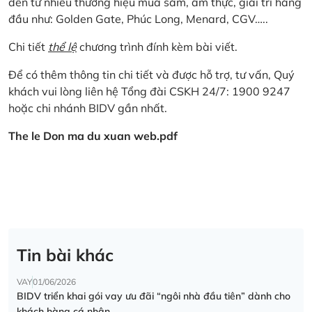
đến từ nhiều thương hiệu mua sắm, ẩm thực, giải trí hàng
đầu như: Golden Gate, Phúc Long, Menard, CGV…..
Chi tiết
thể lệ
chương trình đính kèm bài viết.
Để có thêm thông tin chi tiết và được hỗ trợ, tư vấn, Quý
khách vui lòng liên hệ Tổng đài CSKH 24/7: 1900 9247
hoặc chi nhánh BIDV gần nhất.
The le Don ma du xuan web.pdf
Tin bài khác
VAY
01/06/2026
BIDV triển khai gói vay ưu đãi “ngôi nhà đầu tiên” dành cho
khách hàng cá nhân