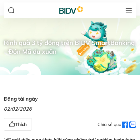
Rinh quà 3 tỷ đồng trên BIDV SmartBanking
– Đón Mã du xuân
Đăng tải ngày
02/02/2026
Thích
Chia sẻ qua
Với một diện mạo khác biệt cùng những trải nghiệm hoàn toàn