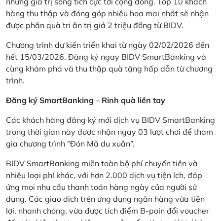
những giá trị sống tích cực tới cộng đồng. Top 10 khách
hàng thu thập và đóng góp nhiều hoa mai nhất sẽ nhận
được phần quà tri ân trị giá 2 triệu đồng từ BIDV.
Chương trình dự kiến triển khai từ ngày 02/02/2026 đến
hết 15/03/2026. Đăng ký ngay BIDV SmartBanking và
cùng khám phá và thu thập quà tặng hấp dẫn từ chương
trình.
Đăng ký SmartBanking – Rinh quà liền tay
Các khách hàng đăng ký mới dịch vụ BIDV SmartBanking
trong thời gian này được nhận ngay 03 lượt chơi để tham
gia chương trình “Đón Mã du xuân”.
BIDV SmartBanking miễn toàn bộ phí chuyển tiền và
nhiều loại phí khác, với hơn 2.000 dịch vụ tiện ích, đáp
ứng mọi nhu cầu thanh toán hàng ngày của người sử
dụng. Các giao dịch trên ứng dụng ngân hàng vừa tiện
lợi, nhanh chóng, vừa được tích điểm B-poin đổi voucher