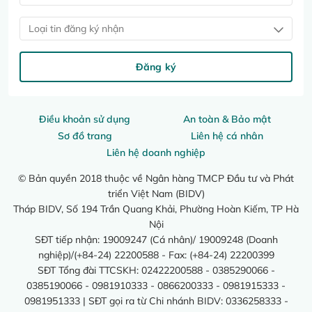
Loại tin đăng ký nhận
Đăng ký
Điều khoản sử dụng
An toàn & Bảo mật
Sơ đồ trang
Liên hệ cá nhân
Liên hệ doanh nghiệp
© Bản quyền 2018 thuộc về Ngân hàng TMCP Đầu tư và Phát
triển Việt Nam (BIDV)
Tháp BIDV, Số 194 Trần Quang Khải, Phường Hoàn Kiếm, TP Hà
Nội
SĐT tiếp nhận: 19009247 (Cá nhân)/ 19009248 (Doanh
nghiệp)/(+84-24) 22200588 - Fax: (+84-24) 22200399
SĐT Tổng đài TTCSKH: 02422200588 - 0385290066 -
0385190066 - 0981910333 - 0866200333 - 0981915333 -
0981951333 | SĐT gọi ra từ Chi nhánh BIDV: 0336258333 -