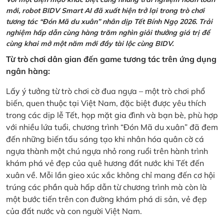
mới, robot BIDV Smart AI đã xuất hiện trở lại trong trò chơi
tương tác “Đón Mã du xuân” nhân dịp Tết Bính Ngọ 2026. Trải
nghiệm hấp dẫn cùng hàng trăm nghìn giải thưởng giá trị để
cùng khai mở một năm mới đầy tài lộc cùng BIDV.
Từ trò chơi dân gian đến game tương tác trên ứng dụng
ngân hàng:
Lấy ý tưởng từ trò chơi cờ đua ngựa – một trò chơi phổ
biến, quen thuộc tại Việt Nam, đặc biệt được yêu thích
trong các dịp lễ Tết, họp mặt gia đình và bạn bè, phù hợp
với nhiều lứa tuổi, chương trình “Đón Mã du xuân” đã đem
đến những biến tấu sáng tạo khi nhân hóa quân cờ cá
ngựa thành một chú ngựa nhỏ rong ruổi trên hành trình
khám phá vẻ đẹp của quê hương đất nước khi Tết đến
xuân về. Mỗi lần gieo xúc xắc không chỉ mang đến cơ hội
trúng các phần quà hấp dẫn từ chương trình mà còn là
một bước tiến trên con đường khám phá di sản, vẻ đẹp
của đất nước và con người Việt Nam.