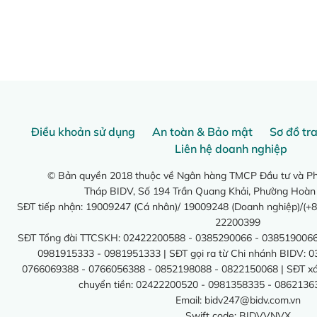
Điều khoản sử dụng
An toàn & Bảo mật
Sơ đồ tr
Liên hệ doanh nghiệp
© Bản quyền 2018 thuộc về Ngân hàng TMCP Đầu tư và Phá
Tháp BIDV, Số 194 Trần Quang Khải, Phường Hoàn
SĐT tiếp nhận: 19009247 (Cá nhân)/ 19009248 (Doanh nghiệp)/(+8
22200399
SĐT Tổng đài TTCSKH: 02422200588 - 0385290066 - 0385190066
0981915333 - 0981951333 | SĐT gọi ra từ Chi nhánh BIDV: 
0766069388 - 0766056388 - 0852198088 - 0822150068 | SĐT xác 
chuyển tiền: 02422200520 - 0981358335 - 0862136
Email:
bidv247@bidv.com.vn
Swift code: BIDVVNVX