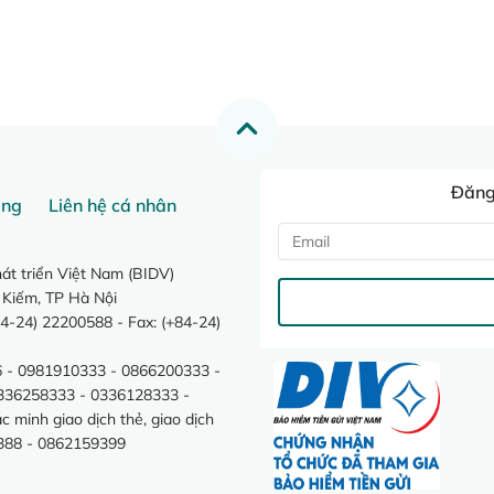
Đăng 
ang
Liên hệ cá nhân
t triển Việt Nam (BIDV)
 Kiếm, TP Hà Nội
4-24) 22200588 - Fax: (+84-24)
 - 0981910333 - 0866200333 -
0336258333 - 0336128333 -
minh giao dịch thẻ, giao dịch
388 - 0862159399