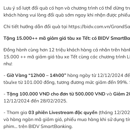
Lưu ý số lượt đổi quà có hạn và chương trình có thể dừng t
khách hàng vui lòng đổi quà sớm ngay khi nhận được phiế
Chi tiết hướng dẫn đổi quà tại
https://bidv.com.vn/GrandSa
Tặng 15.000++ mã giảm giá tàu xe Tết: có BIDV SmartBa
Đồng hành cùng hơn 12 triệu khách hàng cá nhân trên hành
15.000 ++ mã giảm giá tàu xe Tết cùng các chương trình L
như:
-
Giờ Vàng “12h00 – 14h00”
hàng ngày từ 12/12/2024 đến
tàu/xe từ 101.000 đồng, tương đương mức giảm đến 99%. 
-
Tặng 100.000 VND cho đơn từ 500.000 VND
và
Giảm 
12/12/2024 đến 28/02/2025.
- Tham gia
03 phiên Livestream độc quyền
(tháng 12/202
và hàng ngàn mã giảm giá, phiếu mua hàng khi sử dụng tí
phim… trên BIDV SmartBanking.