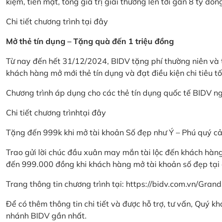
kiệm, tiền mặt, tổng giá trị giải thưởng lên tới gần 8 tỷ đồn
Chi tiết chương trình
tại đây
Mở thẻ tín dụng – Tặng quà đến 1 triệu đồng
Từ nay đến hết 31/12/2024, BIDV tặng phí thường niên và t
khách hàng mở mới thẻ tín dụng và đạt điều kiện chi tiêu tố
Chương trình áp dụng cho các thẻ tín dụng quốc tế BIDV n
Chi tiết chương trình
tại đây
Tặng đến 999k khi mở tài khoản Số đẹp như Ý – Phú quý c
Trao gửi lời chúc đầu xuân may mắn tài lộc đến khách hà
đến 999.000 đồng khi khách hàng mở tài khoản số đẹp tại
Trang thông tin chương trình tại:
https://bidv.com.vn/Grand
Để có thêm thông tin chi tiết và được hỗ trợ, tư vấn, Quý 
nhánh BIDV gần nhất.