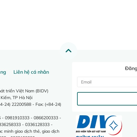
Đăng 
ang
Liên hệ cá nhân
t triển Việt Nam (BIDV)
 Kiếm, TP Hà Nội
4-24) 22200588 - Fax: (+84-24)
 - 0981910333 - 0866200333 -
0336258333 - 0336128333 -
minh giao dịch thẻ, giao dịch