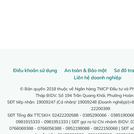
Điều khoản sử dụng
An toàn & Bảo mật
Sơ đồ tr
Liên hệ doanh nghiệp
© Bản quyền 2018 thuộc về Ngân hàng TMCP Đầu tư và Phá
Tháp BIDV, Số 194 Trần Quang Khải, Phường Hoàn
SĐT tiếp nhận: 19009247 (Cá nhân)/ 19009248 (Doanh nghiệp)/(+8
22200399
SĐT Tổng đài TTCSKH: 02422200588 - 0385290066 - 0385190066
0981915333 - 0981951333 | SĐT gọi ra từ Chi nhánh BIDV: 
0766069388 - 0766056388 - 0852198088 - 0822150068 | SĐT xác 