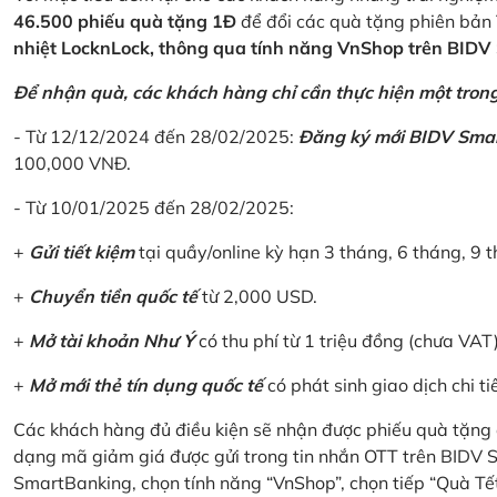
46.500 phiếu quà tặng 1Đ
để đổi các quà tặng phiên bản 
nhiệt LocknLock, thông qua tính năng VnShop trên BID
Để nhận quà, các khách hàng chỉ cần thực hiện một trong 
- Từ 12/12/2024 đến 28/02/2025:
Đăng ký mới BIDV Sma
100,000 VNĐ.
- Từ 10/01/2025 đến 28/02/2025:
+
Gửi tiết kiệm
tại quầy/online kỳ hạn 3 tháng, 6 tháng, 9 t
+
Chuyển tiền quốc tế
từ 2,000 USD.
+
Mở tài khoản Như Ý
có thu phí từ 1 triệu đồng (chưa VAT
+
Mở mới thẻ tín dụng quốc tế
có phát sinh giao dịch chi ti
Các khách hàng đủ điều kiện sẽ nhận được phiếu quà tặng 
dạng mã giảm giá được gửi trong tin nhắn OTT trên BIDV
SmartBanking, chọn tính năng “VnShop”, chọn tiếp “Quà Tế