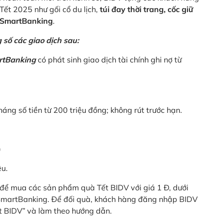
Tết 2025 như gối cổ du lịch,
túi đay thời trang, cốc giữ
V SmartBanking
.
số các giao dịch sau:
rtBanking
có phát sinh giao dịch tài chính ghi nợ từ
háng số tiền từ 200 triệu đồng; không rút trước hạn.
)
êu.
để mua các sản phẩm quà Tết BIDV với giá 1 Đ, dưới
 SmartBanking. Để đối quà, khách hàng đăng nhập BIDV
t BIDV” và làm theo hướng dẫn.