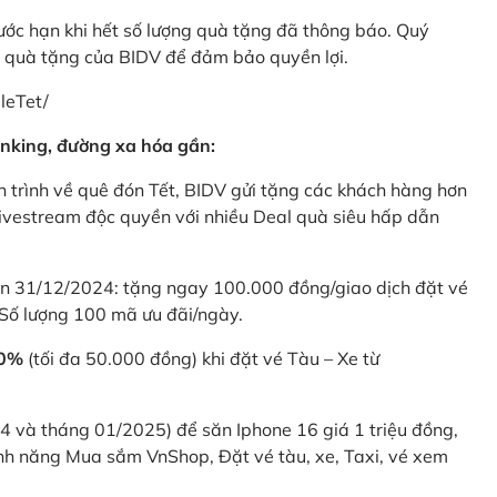
rước hạn khi hết số lượng quà tặng đã thông báo. Quý
u quà tặng của BIDV để đảm bảo quyền lợi.
leTet/
nking, đường xa hóa gần:
 trình về quê đón Tết, BIDV gửi tặng các khách hàng hơn
ivestream độc quyền với nhiều Deal quà siêu hấp dẫn
 31/12/2024: tặng ngay 100.000 đồng/giao dịch đặt vé
Số lượng 100 mã ưu đãi/ngày.
20%
(tối đa 50.000 đồng) khi đặt vé Tàu – Xe từ
4 và tháng 01/2025) để săn Iphone 16 giá 1 triệu đồng,
nh năng Mua sắm VnShop, Đặt vé tàu, xe, Taxi, vé xem