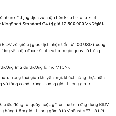
 nhân sử dụng dịch vụ nhận tiền kiều hối qua kênh
KingSport Standard G4 trị giá 12,500,000 VND/giải.
 BIDV với giá trị giao dịch nhận tiền từ 400 USD (tương
ương sẽ nhận được 01 phiếu tham gia quay số trúng
ự thưởng (mã dự thưởng là mã MTCN).
hạn. Trong thời gian khuyến mại, khách hàng thực hiện
và tăng cơ hội trúng thưởng giải thưởng giá trị.
0 triệu đồng tại quầy hoặc gửi online trên ứng dụng BIDV
g hàng trăm giải thưởng gồm ô tô VinFast VF7, sổ tiết