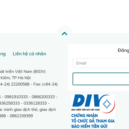
Đăng 
ang
Liên hệ cá nhân
t triển Việt Nam (BIDV)
 Kiếm, TP Hà Nội
4-24) 22200588 - Fax: (+84-24)
 - 0981910333 - 0866200333 -
0336258333 - 0336128333 -
minh giao dịch thẻ, giao dịch
388 - 0862159399