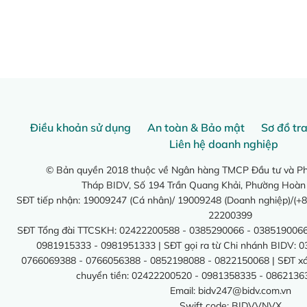
Điều khoản sử dụng
An toàn & Bảo mật
Sơ đồ tr
Liên hệ doanh nghiệp
© Bản quyền 2018 thuộc về Ngân hàng TMCP Đầu tư và Phá
Tháp BIDV, Số 194 Trần Quang Khải, Phường Hoàn
SĐT tiếp nhận: 19009247 (Cá nhân)/ 19009248 (Doanh nghiệp)/(+8
22200399
SĐT Tổng đài TTCSKH: 02422200588 - 0385290066 - 0385190066
0981915333 - 0981951333 | SĐT gọi ra từ Chi nhánh BIDV: 
0766069388 - 0766056388 - 0852198088 - 0822150068 | SĐT xác 
chuyển tiền: 02422200520 - 0981358335 - 0862136
Email:
bidv247@bidv.com.vn
Swift code: BIDVVNVX