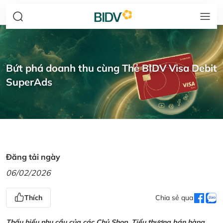
Bứt phá doanh thu cùng Thẻ BIDV Visa Debit
SuperAds
Đăng tải ngày
06/02/2026
Thích
Chia sẻ qua
Thấu hiểu nhu cầu của các Chủ Shop, Tiểu thương bán hàng