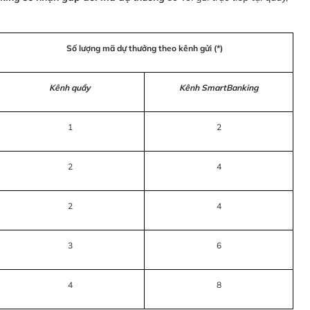
Số lượng mã dự thưởng theo kênh gửi (*)
Kênh quầy
Kênh SmartBanking
1
2
2
4
2
4
3
6
4
8