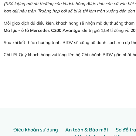
(*)Số lượng mã dự thưởng của khách hàng được tính căn cứ vào bội số 
hạn gửi nêu trên. Trường hợp bội số bị lẻ thì làm tròn xuống đến đơn 
Mỗi giao dịch đủ điều kiện, khách hàng sẽ nhận mã dự thưởng tham
Mã lực - ô tô Mercedes C200 Avantgarde
trị giá 1,59 tỉ đồng và
20
Sau khi kết thúc chương trình, BIDV sẽ công bố danh sách mã dự th
Chi tiết Quý khách hàng vui lòng liên hệ Chi nhánh BIDV gần nhất 
Điều khoản sử dụng
An toàn & Bảo mật
Sơ đồ tr