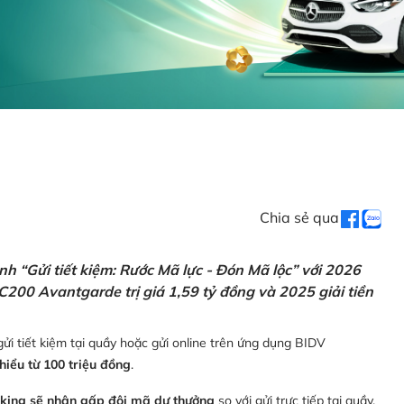
Chia sẻ qua
h “Gửi tiết kiệm: Rước Mã lực - Đón Mã lộc” với 2026
C200 Avantgarde trị giá 1,59 tỷ đồng và 2025 giải tiền
ửi tiết kiệm tại quầy hoặc gửi online trên ứng dụng BIDV
thiểu từ 100 triệu đồng
.
nking sẽ nhận gấp đôi mã dự thưởng
so với gửi trực tiếp tại quầy,