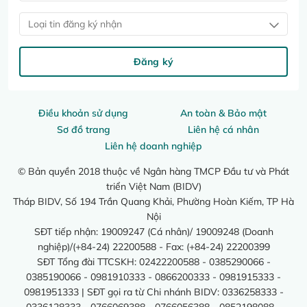
Loại tin đăng ký nhận
Đăng ký
Điều khoản sử dụng
An toàn & Bảo mật
Sơ đồ trang
Liên hệ cá nhân
Liên hệ doanh nghiệp
© Bản quyền 2018 thuộc về Ngân hàng TMCP Đầu tư và Phát
triển Việt Nam (BIDV)
Tháp BIDV, Số 194 Trần Quang Khải, Phường Hoàn Kiếm, TP Hà
Nội
SĐT tiếp nhận: 19009247 (Cá nhân)/ 19009248 (Doanh
nghiệp)/(+84-24) 22200588 - Fax: (+84-24) 22200399
SĐT Tổng đài TTCSKH: 02422200588 - 0385290066 -
0385190066 - 0981910333 - 0866200333 - 0981915333 -
0981951333 | SĐT gọi ra từ Chi nhánh BIDV: 0336258333 -
0336128333 - 0766069388 - 0766056388 - 0852198088 -