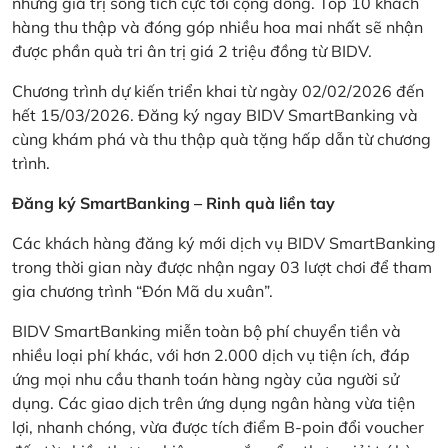
những giá trị sống tích cực tới cộng đồng. Top 10 khách
hàng thu thập và đóng góp nhiều hoa mai nhất sẽ nhận
được phần quà tri ân trị giá 2 triệu đồng từ BIDV.
Chương trình dự kiến triển khai từ ngày 02/02/2026 đến
hết 15/03/2026. Đăng ký ngay BIDV SmartBanking và
cùng khám phá và thu thập quà tặng hấp dẫn từ chương
trình.
Đăng ký SmartBanking – Rinh quà liền tay
Các khách hàng đăng ký mới dịch vụ BIDV SmartBanking
trong thời gian này được nhận ngay 03 lượt chơi để tham
gia chương trình “Đón Mã du xuân”.
BIDV SmartBanking miễn toàn bộ phí chuyển tiền và
nhiều loại phí khác, với hơn 2.000 dịch vụ tiện ích, đáp
ứng mọi nhu cầu thanh toán hàng ngày của người sử
dụng. Các giao dịch trên ứng dụng ngân hàng vừa tiện
lợi, nhanh chóng, vừa được tích điểm B-poin đổi voucher