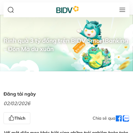
Rinh quà 3 tỷ đồng trên BIDV SmartBanking
– Đón Mã du xuân
Đăng tải ngày
02/02/2026
Thích
Chia sẻ qua
Với một diện mạo khác biệt cùng những trải nghiệm hoàn toàn