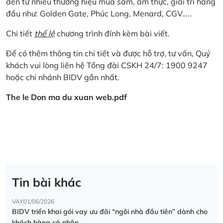
đến từ nhiều thương hiệu mua sắm, ẩm thực, giải trí hàng
đầu như: Golden Gate, Phúc Long, Menard, CGV…..
Chi tiết
thể lệ
chương trình đính kèm bài viết.
Để có thêm thông tin chi tiết và được hỗ trợ, tư vấn, Quý
khách vui lòng liên hệ Tổng đài CSKH 24/7: 1900 9247
hoặc chi nhánh BIDV gần nhất.
The le Don ma du xuan web.pdf
Tin bài khác
VAY
01/06/2026
BIDV triển khai gói vay ưu đãi “ngôi nhà đầu tiên” dành cho
khách hàng cá nhân