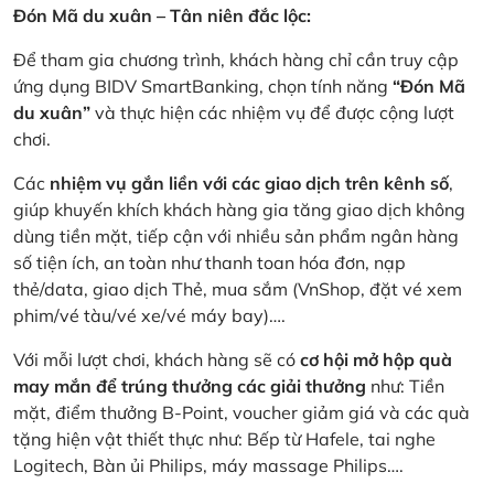
Đón Mã du xuân – Tân niên đắc lộc:
Để tham gia chương trình, khách hàng chỉ cần truy cập
ứng dụng BIDV SmartBanking, chọn tính năng
“Đón Mã
du xuân”
và thực hiện các nhiệm vụ để được cộng lượt
chơi.
Các
nhiệm vụ gắn liền với các giao dịch trên kênh số
,
giúp khuyến khích khách hàng gia tăng giao dịch không
dùng tiền mặt, tiếp cận với nhiều sản phẩm ngân hàng
số tiện ích, an toàn như thanh toan hóa đơn, nạp
thẻ/data, giao dịch Thẻ, mua sắm (VnShop, đặt vé xem
phim/vé tàu/vé xe/vé máy bay)….
Với mỗi lượt chơi, khách hàng sẽ có
cơ hội mở hộp quà
may mắn để trúng thưởng các giải thưởng
như: Tiền
mặt, điểm thưởng B-Point, voucher giảm giá và các quà
tặng hiện vật thiết thực như: Bếp từ Hafele, tai nghe
Logitech, Bàn ủi Philips, máy massage Philips….