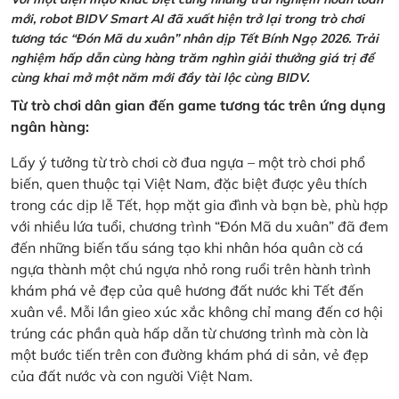
mới, robot BIDV Smart AI đã xuất hiện trở lại trong trò chơi
tương tác “Đón Mã du xuân” nhân dịp Tết Bính Ngọ 2026. Trải
nghiệm hấp dẫn cùng hàng trăm nghìn giải thưởng giá trị để
cùng khai mở một năm mới đầy tài lộc cùng BIDV.
Từ trò chơi dân gian đến game tương tác trên ứng dụng
ngân hàng:
Lấy ý tưởng từ trò chơi cờ đua ngựa – một trò chơi phổ
biến, quen thuộc tại Việt Nam, đặc biệt được yêu thích
trong các dịp lễ Tết, họp mặt gia đình và bạn bè, phù hợp
với nhiều lứa tuổi, chương trình “Đón Mã du xuân” đã đem
đến những biến tấu sáng tạo khi nhân hóa quân cờ cá
ngựa thành một chú ngựa nhỏ rong ruổi trên hành trình
khám phá vẻ đẹp của quê hương đất nước khi Tết đến
xuân về. Mỗi lần gieo xúc xắc không chỉ mang đến cơ hội
trúng các phần quà hấp dẫn từ chương trình mà còn là
một bước tiến trên con đường khám phá di sản, vẻ đẹp
của đất nước và con người Việt Nam.