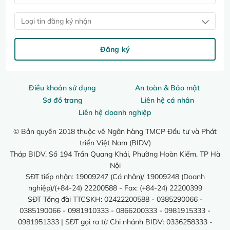
Loại tin đăng ký nhận
Đăng ký
Điều khoản sử dụng
An toàn & Bảo mật
Sơ đồ trang
Liên hệ cá nhân
Liên hệ doanh nghiệp
© Bản quyền 2018 thuộc về Ngân hàng TMCP Đầu tư và Phát
triển Việt Nam (BIDV)
Tháp BIDV, Số 194 Trần Quang Khải, Phường Hoàn Kiếm, TP Hà
Nội
SĐT tiếp nhận: 19009247 (Cá nhân)/ 19009248 (Doanh
nghiệp)/(+84-24) 22200588 - Fax: (+84-24) 22200399
SĐT Tổng đài TTCSKH: 02422200588 - 0385290066 -
0385190066 - 0981910333 - 0866200333 - 0981915333 -
0981951333 | SĐT gọi ra từ Chi nhánh BIDV: 0336258333 -