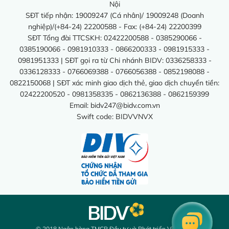
Nội
SĐT tiếp nhận: 19009247 (Cá nhân)/ 19009248 (Doanh
nghiệp)/(+84-24) 22200588 - Fax: (+84-24) 22200399
SĐT Tổng đài TTCSKH: 02422200588 - 0385290066 -
0385190066 - 0981910333 - 0866200333 - 0981915333 -
0981951333 | SĐT gọi ra từ Chi nhánh BIDV: 0336258333 -
0336128333 - 0766069388 - 0766056388 - 0852198088 -
0822150068 | SĐT xác minh giao dịch thẻ, giao dịch chuyển tiền:
02422200520 - 0981358335 - 0862136388 - 0862159399
Email:
bidv247@bidv.com.vn
Swift code: BIDVVNVX
© 2018 Ngân hàng TMCP Đầu tư và Phát triển Việt Nam