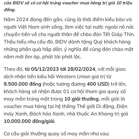
của BIDV sẽ có cơ hội trúng voucher mua hàng trị giá 10 triệu
đồng.
Năm 2024 đang đến gần, cũng là thời điểm kiều bào và
người Việt Nam sinh sống, làm việc tại nước ngoài nô nức
chuyển tiền về cho người thân để chào đón Tết Giáp Thìn.
Thấu hiểu nhu cầu đó, BIDV dành tặng Quý khách hàng
những phần quà hấp dẫn, ý nghĩa để cùng đón chào một
năm mới ấm áp, phát tài phát lộc.
Theo đó,
từ 05/12/2023 tới 28/02/2024
, với mỗi giao
dịch nhận tiền kiều hối Western Union giá trị từ
9.500.000 đồng
(hoặc tương đương
400 USD
) trở lên,
khách hàng sẽ nhận được 01 cơ hội tham gia quay số
may mắn trúng một trong
10 giải thưởng
, mỗi giải là
voucher mua hàng tại hệ thống Thế giới Di động, Điện
máy Xanh, Bách hóa Xanh, nhà thuốc An Khang trị giá
10.000.000 đồng/giải
.
Cơ cấu giải thưởng quay số may mắn như sau: