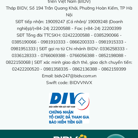
triển Việt Nam (BIDV)
Tháp BIDV, Số 194 Trần Quang Khải, Phường Hoàn Kiếm, TP Hà
Nội
SĐT tiếp nhận: 19009247 (Cá nhân)/ 19009248 (Doanh
nghiệp)/(+84-24) 22200588 - Fax: (+84-24) 22200399
SĐT Tổng đài TTCSKH: 02422200588 - 0385290066 -
0385190066 - 0981910333 - 0866200333 - 0981915333 -
0981951333 | SĐT gọi ra từ Chi nhánh BIDV: 0336258333 -
0336128333 - 0766069388 - 0766056388 - 0852198088 -
0822150068 | SĐT xác minh giao dịch thẻ, giao dịch chuyển tiền:
02422200520 - 0981358335 - 0862136388 - 0862159399
Email:
bidv247@bidv.com.vn
Swift code: BIDVVNVX