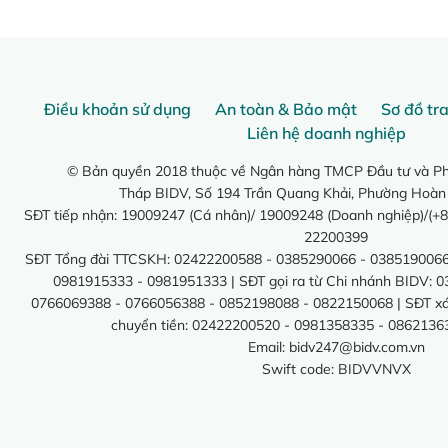
Điều khoản sử dụng
An toàn & Bảo mật
Sơ đồ tr
Liên hệ doanh nghiệp
© Bản quyền 2018 thuộc về Ngân hàng TMCP Đầu tư và Phá
Tháp BIDV, Số 194 Trần Quang Khải, Phường Hoàn
SĐT tiếp nhận: 19009247 (Cá nhân)/ 19009248 (Doanh nghiệp)/(+8
22200399
SĐT Tổng đài TTCSKH: 02422200588 - 0385290066 - 0385190066
0981915333 - 0981951333 | SĐT gọi ra từ Chi nhánh BIDV: 
0766069388 - 0766056388 - 0852198088 - 0822150068 | SĐT xác 
chuyển tiền: 02422200520 - 0981358335 - 0862136
Email:
bidv247@bidv.com.vn
Swift code: BIDVVNVX