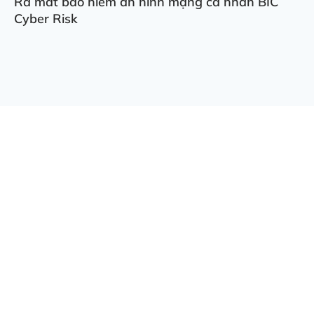
Ra mắt bảo hiểm an ninh mạng cá nhân BIC
Cyber Risk