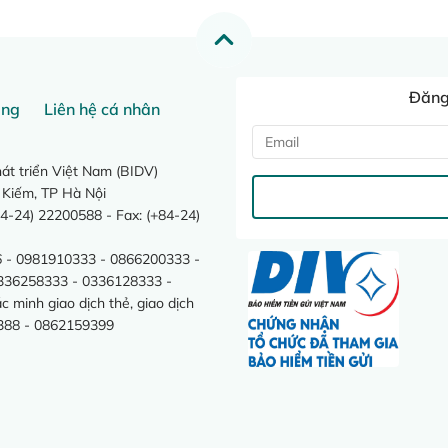
Đăng 
ang
Liên hệ cá nhân
t triển Việt Nam (BIDV)
 Kiếm, TP Hà Nội
4-24) 22200588 - Fax: (+84-24)
 - 0981910333 - 0866200333 -
0336258333 - 0336128333 -
minh giao dịch thẻ, giao dịch
388 - 0862159399