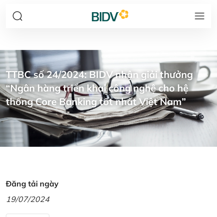
TTBC số 24/2024: BIDV nhận giải thưởng
“Ngân hàng triển khai công nghệ cho hệ
thống Core Banking tốt nhất Việt Nam”
Đăng tải ngày
19/07/2024