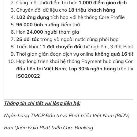
Cùng một thời điểm tại hơn
1.000 điểm giao dịch
Chuyển đổi dữ liệu cho
18 triệu khách hàng
102 ứng dụng
tích hợp với hệ thống Core Profile
96.000 tình huống
kiểm thử
Hơn
24.000 người
tham gia
25 đối tác
trong và ngoài nước cùng phối hợp
Triển khai 1
1 đợt chuyển đổi
thử nghiệm, 3 đợt Pilot 
Thời gian gián đoạn dịch vụ online
không quá 16 tiế
Hợp long triển khai hệ thống Payment hub cùng Core 
đầu tiên tại Việt Nam
, T
op 30% ngân hàng
trên thế 
ISO20022
Thông tin chi tiết vui lòng liên hệ:
Ngân hàng TMCP Đầu tư và Phát triển Việt Nam (BIDV)
Ban Quản lý và Phát triển Core Banking