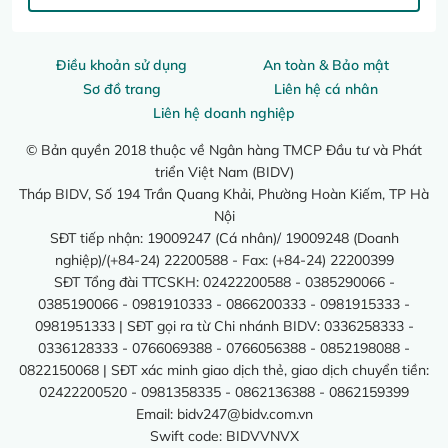
Điều khoản sử dụng
An toàn & Bảo mật
Sơ đồ trang
Liên hệ cá nhân
Liên hệ doanh nghiệp
© Bản quyền 2018 thuộc về Ngân hàng TMCP Đầu tư và Phát
triển Việt Nam (BIDV)
Tháp BIDV, Số 194 Trần Quang Khải, Phường Hoàn Kiếm, TP Hà
Nội
SĐT tiếp nhận: 19009247 (Cá nhân)/ 19009248 (Doanh
nghiệp)/(+84-24) 22200588 - Fax: (+84-24) 22200399
SĐT Tổng đài TTCSKH: 02422200588 - 0385290066 -
0385190066 - 0981910333 - 0866200333 - 0981915333 -
0981951333 | SĐT gọi ra từ Chi nhánh BIDV: 0336258333 -
0336128333 - 0766069388 - 0766056388 - 0852198088 -
0822150068 | SĐT xác minh giao dịch thẻ, giao dịch chuyển tiền:
02422200520 - 0981358335 - 0862136388 - 0862159399
Email:
bidv247@bidv.com.vn
Swift code: BIDVVNVX