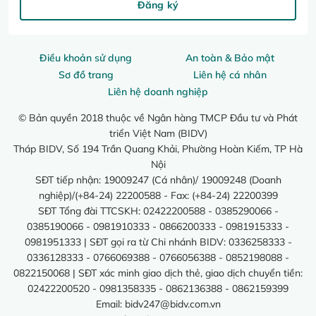
Đăng ký
Điều khoản sử dụng
An toàn & Bảo mật
Sơ đồ trang
Liên hệ cá nhân
Liên hệ doanh nghiệp
© Bản quyền 2018 thuộc về Ngân hàng TMCP Đầu tư và Phát
triển Việt Nam (BIDV)
Tháp BIDV, Số 194 Trần Quang Khải, Phường Hoàn Kiếm, TP Hà
Nội
SĐT tiếp nhận: 19009247 (Cá nhân)/ 19009248 (Doanh
nghiệp)/(+84-24) 22200588 - Fax: (+84-24) 22200399
SĐT Tổng đài TTCSKH: 02422200588 - 0385290066 -
0385190066 - 0981910333 - 0866200333 - 0981915333 -
0981951333 | SĐT gọi ra từ Chi nhánh BIDV: 0336258333 -
0336128333 - 0766069388 - 0766056388 - 0852198088 -
0822150068 | SĐT xác minh giao dịch thẻ, giao dịch chuyển tiền:
02422200520 - 0981358335 - 0862136388 - 0862159399
Email:
bidv247@bidv.com.vn