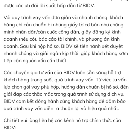
được các ưu đãi lãi suất hấp dẫn từ BIDV.
Với quy trình vay vốn đơn giản và nhanh chóng, khách
hàng chỉ cần chuẩn bị những giấy tờ cơ bản như chứng
minh nhân dân/căn cước công dân, giấy đăng ký kinh
doanh (nếu có), báo cáo tài chính, và phương án kinh
doanh. Sau khi nộp hồ sơ, BIDV sẽ tiến hành xét duyệt
nhanh chóng và giải ngân kịp thời, giúp khách hàng sớm
tiếp cận nguồn vốn cần thiết.
Các chuyên gia tư vấn của BIDV luôn sẵn sàng hỗ trợ
khách hàng trong suốt quá trình vay vốn. Từ việc tư vấn
lựa chọn gói vay phù hợp, hướng dẫn chuẩn bị hồ sơ, đến
giải đáp các thắc mắc trong quá trình sử dụng dịch vụ,
BIDV cam kết đồng hành cùng khách hàng để đảm bảo
quá trình vay vốn diễn ra thuận lợi và hiệu quả nhất.
Chi tiết vui lòng liên hệ các kênh hỗ trợ chính thức của
BIDV: