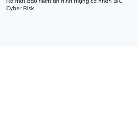
Ra mắt bảo hiểm an ninh mạng cá nhân BIC
Cyber Risk