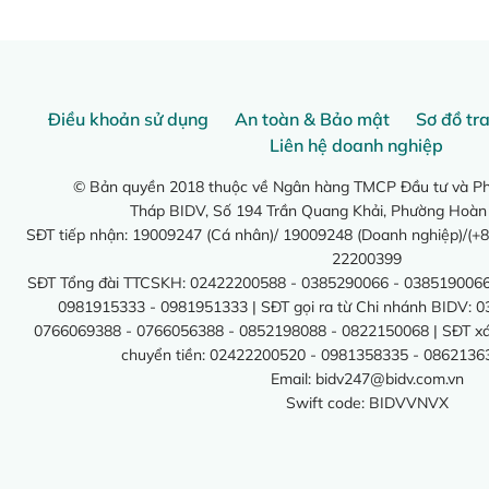
Điều khoản sử dụng
An toàn & Bảo mật
Sơ đồ tr
Liên hệ doanh nghiệp
© Bản quyền 2018 thuộc về Ngân hàng TMCP Đầu tư và Phá
Tháp BIDV, Số 194 Trần Quang Khải, Phường Hoàn
SĐT tiếp nhận: 19009247 (Cá nhân)/ 19009248 (Doanh nghiệp)/(+8
22200399
SĐT Tổng đài TTCSKH: 02422200588 - 0385290066 - 0385190066
0981915333 - 0981951333 | SĐT gọi ra từ Chi nhánh BIDV: 
0766069388 - 0766056388 - 0852198088 - 0822150068 | SĐT xác 
chuyển tiền: 02422200520 - 0981358335 - 0862136
Email:
bidv247@bidv.com.vn
Swift code: BIDVVNVX