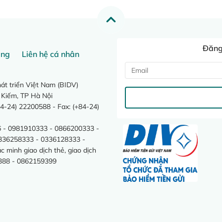
Đăng 
ang
Liên hệ cá nhân
t triển Việt Nam (BIDV)
 Kiếm, TP Hà Nội
4-24) 22200588 - Fax: (+84-24)
 - 0981910333 - 0866200333 -
0336258333 - 0336128333 -
minh giao dịch thẻ, giao dịch
388 - 0862159399