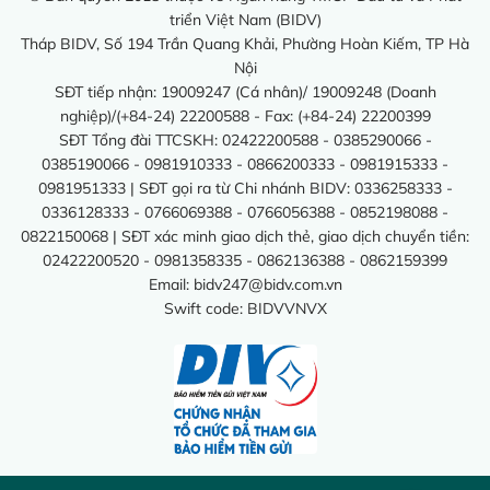
triển Việt Nam (BIDV)
Tháp BIDV, Số 194 Trần Quang Khải, Phường Hoàn Kiếm, TP Hà
Nội
SĐT tiếp nhận: 19009247 (Cá nhân)/ 19009248 (Doanh
nghiệp)/(+84-24) 22200588 - Fax: (+84-24) 22200399
SĐT Tổng đài TTCSKH: 02422200588 - 0385290066 -
0385190066 - 0981910333 - 0866200333 - 0981915333 -
0981951333 | SĐT gọi ra từ Chi nhánh BIDV: 0336258333 -
0336128333 - 0766069388 - 0766056388 - 0852198088 -
0822150068 | SĐT xác minh giao dịch thẻ, giao dịch chuyển tiền:
02422200520 - 0981358335 - 0862136388 - 0862159399
Email:
bidv247@bidv.com.vn
Swift code: BIDVVNVX