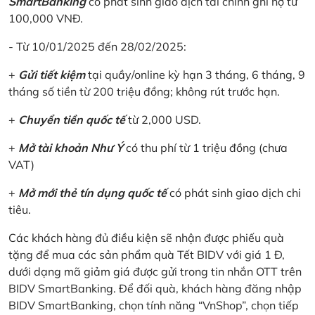
SmartBanking
có phát sinh giao dịch tài chính ghi nợ từ
100,000 VNĐ.
- Từ 10/01/2025 đến 28/02/2025:
+
Gửi tiết kiệm
tại quầy/online kỳ hạn 3 tháng, 6 tháng, 9
tháng số tiền từ 200 triệu đồng; không rút trước hạn.
+
Chuyển tiền quốc tế
từ 2,000 USD.
+
Mở tài khoản Như Ý
có thu phí từ 1 triệu đồng (chưa
VAT)
+
Mở mới thẻ tín dụng quốc tế
có phát sinh giao dịch chi
tiêu.
Các khách hàng đủ điều kiện sẽ nhận được phiếu quà
tặng để mua các sản phẩm quà Tết BIDV với giá 1 Đ,
dưới dạng mã giảm giá được gửi trong tin nhắn OTT trên
BIDV SmartBanking. Để đối quà, khách hàng đăng nhập
BIDV SmartBanking, chọn tính năng “VnShop”, chọn tiếp