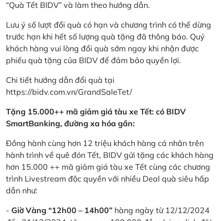
“Quà Tết BIDV” và làm theo hướng dẫn.
Lưu ý số lượt đổi quà có hạn và chương trình có thể dừng
trước hạn khi hết số lượng quà tặng đã thông báo. Quý
khách hàng vui lòng đổi quà sớm ngay khi nhận được
phiếu quà tặng của BIDV để đảm bảo quyền lợi.
Chi tiết hướng dẫn đổi quà tại
https://bidv.com.vn/GrandSaleTet/
Tặng 15.000++ mã giảm giá tàu xe Tết: có BIDV
SmartBanking, đường xa hóa gần:
Đồng hành cùng hơn 12 triệu khách hàng cá nhân trên
hành trình về quê đón Tết, BIDV gửi tặng các khách hàng
hơn 15.000 ++ mã giảm giá tàu xe Tết cùng các chương
trình Livestream độc quyền với nhiều Deal quà siêu hấp
dẫn như:
-
Giờ Vàng “12h00 – 14h00”
hàng ngày từ 12/12/2024