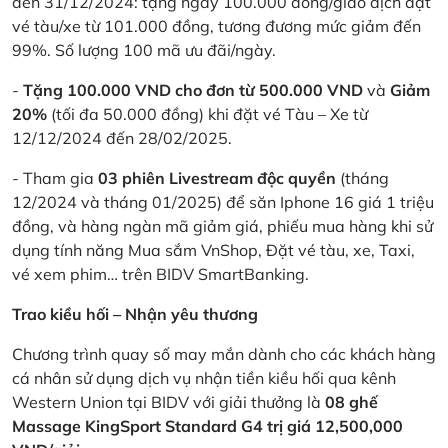
đến 31/12/2024: tặng ngay 100.000 đồng/giao dịch đặt
vé tàu/xe từ 101.000 đồng, tương đương mức giảm đến
99%. Số lượng 100 mã ưu đãi/ngày.
-
Tặng 100.000 VND cho đơn từ 500.000 VND
và
Giảm
20%
(tối đa 50.000 đồng) khi đặt vé Tàu – Xe từ
12/12/2024 đến 28/02/2025.
- Tham gia
03 phiên Livestream độc quyền
(tháng
12/2024 và tháng 01/2025) để săn Iphone 16 giá 1 triệu
đồng, và hàng ngàn mã giảm giá, phiếu mua hàng khi sử
dụng tính năng Mua sắm VnShop, Đặt vé tàu, xe, Taxi,
vé xem phim… trên BIDV SmartBanking.
Trao kiều hối – Nhận yêu thương
Chương trình quay số may mắn dành cho các khách hàng
cá nhân sử dụng dịch vụ nhận tiền kiều hối qua kênh
Western Union tại BIDV với giải thưởng là
08 ghế
Massage KingSport Standard G4 trị giá 12,500,000