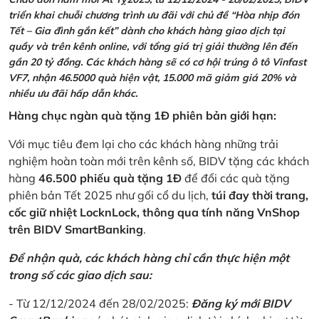
triển khai chuỗi chương trình ưu đãi với chủ đề “Hòa nhịp đón
Tết – Gia đình gắn kết” dành cho khách hàng giao dịch tại
quầy và trên kênh online, với tổng giá trị giải thưởng lên đến
gần 20 tỷ đồng. Các khách hàng sẽ có cơ hội trúng ô tô Vinfast
VF7, nhận 46.5000 quà hiện vật, 15.000 mã giảm giá 20% và
nhiều ưu đãi hấp dẫn khác.
Hàng chục ngàn quà tặng 1Đ phiên bản giới hạn:
Với mục tiêu đem lại cho các khách hàng những trải
nghiệm hoàn toàn mới trên kênh số, BIDV tặng các khách
hàng
46.500 phiếu quà tặng 1Đ
để đổi các quà tặng
phiên bản Tết 2025 như gối cổ du lịch,
túi đay thời trang,
cốc giữ nhiệt LocknLock, thông qua tính năng VnShop
trên BIDV SmartBanking
.
Để nhận quà, các khách hàng chỉ cần thực hiện một
trong số các giao dịch sau:
- Từ 12/12/2024 đến 28/02/2025:
Đăng ký mới BIDV