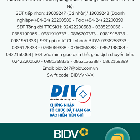
Nội
SĐT tiếp nhận: 19009247 (Cá nhân)/ 19009248 (Doanh
nghiệp)/(+84-24) 22200588 - Fax: (+84-24) 22200399
SĐT Tổng đài TTCSKH: 02422200588 - 0385290066 -
0385190066 - 0981910333 - 0866200333 - 0981915333 -
0981951333 | SĐT gọi ra từ Chi nhánh BIDV: 0336258333 -
0336128333 - 0766069388 - 0766056388 - 0852198088 -
0822150068 | SĐT xác minh giao dịch thẻ, giao dịch chuyển tiền:
02422200520 - 0981358335 - 0862136388 - 0862159399
Email:
bidv247@bidv.com.vn
Swift code: BIDVVNVX