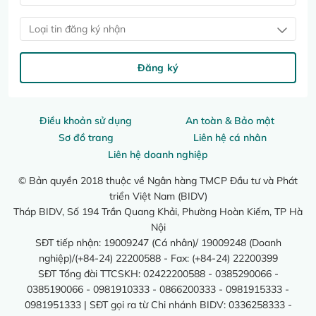
Loại tin đăng ký nhận
Đăng ký
Điều khoản sử dụng
An toàn & Bảo mật
Sơ đồ trang
Liên hệ cá nhân
Liên hệ doanh nghiệp
© Bản quyền 2018 thuộc về Ngân hàng TMCP Đầu tư và Phát
triển Việt Nam (BIDV)
Tháp BIDV, Số 194 Trần Quang Khải, Phường Hoàn Kiếm, TP Hà
Nội
SĐT tiếp nhận: 19009247 (Cá nhân)/ 19009248 (Doanh
nghiệp)/(+84-24) 22200588 - Fax: (+84-24) 22200399
SĐT Tổng đài TTCSKH: 02422200588 - 0385290066 -
0385190066 - 0981910333 - 0866200333 - 0981915333 -
0981951333 | SĐT gọi ra từ Chi nhánh BIDV: 0336258333 -