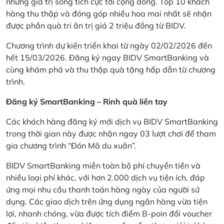
những giá trị sống tích cực tới cộng đồng. Top 10 khách
hàng thu thập và đóng góp nhiều hoa mai nhất sẽ nhận
được phần quà tri ân trị giá 2 triệu đồng từ BIDV.
Chương trình dự kiến triển khai từ ngày 02/02/2026 đến
hết 15/03/2026. Đăng ký ngay BIDV SmartBanking và
cùng khám phá và thu thập quà tặng hấp dẫn từ chương
trình.
Đăng ký SmartBanking – Rinh quà liền tay
Các khách hàng đăng ký mới dịch vụ BIDV SmartBanking
trong thời gian này được nhận ngay 03 lượt chơi để tham
gia chương trình “Đón Mã du xuân”.
BIDV SmartBanking miễn toàn bộ phí chuyển tiền và
nhiều loại phí khác, với hơn 2.000 dịch vụ tiện ích, đáp
ứng mọi nhu cầu thanh toán hàng ngày của người sử
dụng. Các giao dịch trên ứng dụng ngân hàng vừa tiện
lợi, nhanh chóng, vừa được tích điểm B-poin đổi voucher