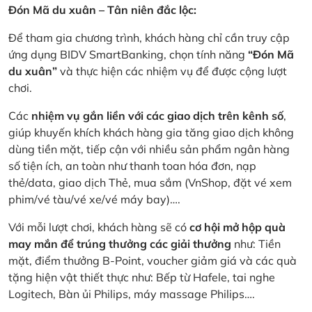
Đón Mã du xuân – Tân niên đắc lộc:
Để tham gia chương trình, khách hàng chỉ cần truy cập
ứng dụng BIDV SmartBanking, chọn tính năng
“Đón Mã
du xuân”
và thực hiện các nhiệm vụ để được cộng lượt
chơi.
Các
nhiệm vụ gắn liền với các giao dịch trên kênh số
,
giúp khuyến khích khách hàng gia tăng giao dịch không
dùng tiền mặt, tiếp cận với nhiều sản phẩm ngân hàng
số tiện ích, an toàn như thanh toan hóa đơn, nạp
thẻ/data, giao dịch Thẻ, mua sắm (VnShop, đặt vé xem
phim/vé tàu/vé xe/vé máy bay)….
Với mỗi lượt chơi, khách hàng sẽ có
cơ hội mở hộp quà
may mắn để trúng thưởng các giải thưởng
như: Tiền
mặt, điểm thưởng B-Point, voucher giảm giá và các quà
tặng hiện vật thiết thực như: Bếp từ Hafele, tai nghe
Logitech, Bàn ủi Philips, máy massage Philips….