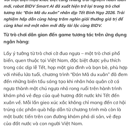
mới, robot BIDV Smart AI đã xuất hiện trở lại trong trò chơi
tương tác “Đón Mã du xuân” nhân dịp Tết Bính Ngọ 2026. Trải
nghiệm hấp dẫn cùng hàng trăm nghìn giải thưởng giá trị để
cùng khai mở một năm mới đầy tài lộc cùng BIDV.
Từ trò chơi dân gian đến game tương tác trên ứng dụng
ngân hàng:
Lấy ý tưởng từ trò chơi cờ đua ngựa – một trò chơi phổ
biến, quen thuộc tại Việt Nam, đặc biệt được yêu thích
trong các dịp lễ Tết, họp mặt gia đình và bạn bè, phù hợp
với nhiều lứa tuổi, chương trình “Đón Mã du xuân” đã đem
đến những biến tấu sáng tạo khi nhân hóa quân cờ cá
ngựa thành một chú ngựa nhỏ rong ruổi trên hành trình
khám phá vẻ đẹp của quê hương đất nước khi Tết đến
xuân về. Mỗi lần gieo xúc xắc không chỉ mang đến cơ hội
trúng các phần quà hấp dẫn từ chương trình mà còn là
một bước tiến trên con đường khám phá di sản, vẻ đẹp
của đất nước và con người Việt Nam.