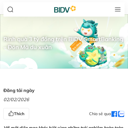
Rinh quà 3 tỷ đồng trên BIDV SmartBanking
– Đón Mã du xuân
Đăng tải ngày
02/02/2026
Thích
Chia sẻ qua
Với một diện mạo khác biệt cùng những trải nghiệm hoàn toàn