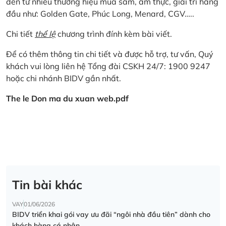
đến từ nhiều thương hiệu mua sắm, ẩm thực, giải trí hàng
đầu như: Golden Gate, Phúc Long, Menard, CGV…..
Chi tiết
thể lệ
chương trình đính kèm bài viết.
Để có thêm thông tin chi tiết và được hỗ trợ, tư vấn, Quý
khách vui lòng liên hệ Tổng đài CSKH 24/7: 1900 9247
hoặc chi nhánh BIDV gần nhất.
The le Don ma du xuan web.pdf
Tin bài khác
VAY
01/06/2026
BIDV triển khai gói vay ưu đãi “ngôi nhà đầu tiên” dành cho
khách hàng cá nhân