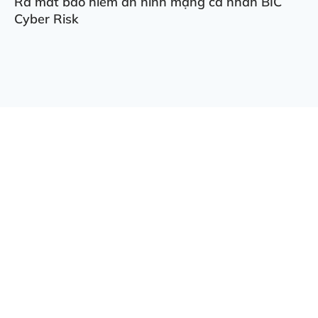
Ra mắt bảo hiểm an ninh mạng cá nhân BIC
Cyber Risk