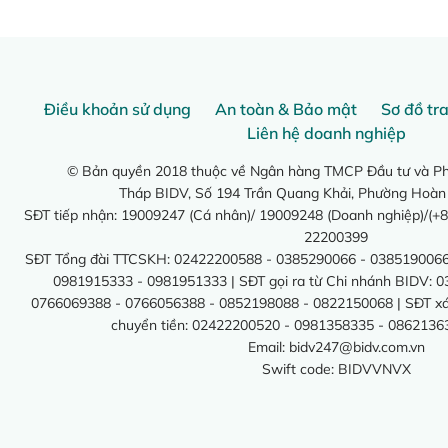
Điều khoản sử dụng
An toàn & Bảo mật
Sơ đồ tr
Liên hệ doanh nghiệp
© Bản quyền 2018 thuộc về Ngân hàng TMCP Đầu tư và Phá
Tháp BIDV, Số 194 Trần Quang Khải, Phường Hoàn
SĐT tiếp nhận: 19009247 (Cá nhân)/ 19009248 (Doanh nghiệp)/(+8
22200399
SĐT Tổng đài TTCSKH: 02422200588 - 0385290066 - 0385190066
0981915333 - 0981951333 | SĐT gọi ra từ Chi nhánh BIDV: 
0766069388 - 0766056388 - 0852198088 - 0822150068 | SĐT xác 
chuyển tiền: 02422200520 - 0981358335 - 0862136
Email:
bidv247@bidv.com.vn
Swift code: BIDVVNVX