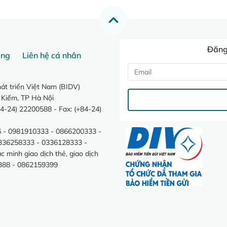
Đăng 
ang
Liên hệ cá nhân
t triển Việt Nam (BIDV)
 Kiếm, TP Hà Nội
4-24) 22200588 - Fax: (+84-24)
 - 0981910333 - 0866200333 -
0336258333 - 0336128333 -
minh giao dịch thẻ, giao dịch
388 - 0862159399