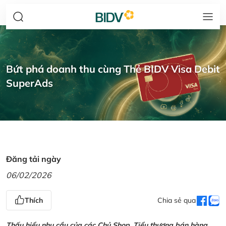
Bứt phá doanh thu cùng Thẻ BIDV Visa Debit
SuperAds
Đăng tải ngày
06/02/2026
Thích
Chia sẻ qua
Thấu hiểu nhu cầu của các Chủ Shop, Tiểu thương bán hàng