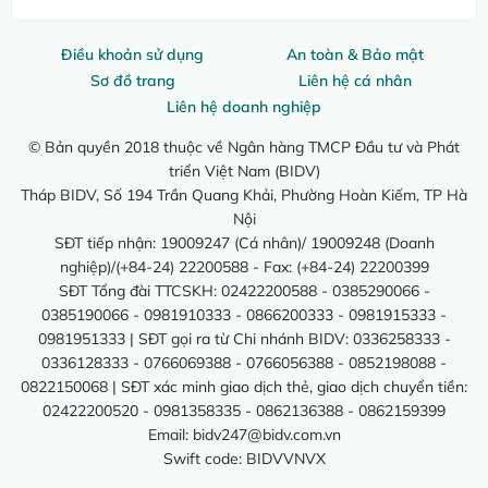
Điều khoản sử dụng
An toàn & Bảo mật
Sơ đồ trang
Liên hệ cá nhân
Liên hệ doanh nghiệp
© Bản quyền 2018 thuộc về Ngân hàng TMCP Đầu tư và Phát
triển Việt Nam (BIDV)
Tháp BIDV, Số 194 Trần Quang Khải, Phường Hoàn Kiếm, TP Hà
Nội
SĐT tiếp nhận: 19009247 (Cá nhân)/ 19009248 (Doanh
nghiệp)/(+84-24) 22200588 - Fax: (+84-24) 22200399
SĐT Tổng đài TTCSKH: 02422200588 - 0385290066 -
0385190066 - 0981910333 - 0866200333 - 0981915333 -
0981951333 | SĐT gọi ra từ Chi nhánh BIDV: 0336258333 -
0336128333 - 0766069388 - 0766056388 - 0852198088 -
0822150068 | SĐT xác minh giao dịch thẻ, giao dịch chuyển tiền:
02422200520 - 0981358335 - 0862136388 - 0862159399
Email:
bidv247@bidv.com.vn
Swift code: BIDVVNVX